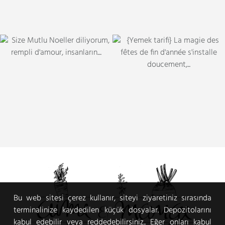
Bu web sitesi çerez kullanır, siteyi ziyaretiniz sırasında
terminalinize kaydedilen küçük dosyalar. Depozitolarını
kabul edebilir veya reddedebilirsiniz.. Eğer onları kabul