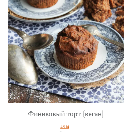
Финиковый торт {веган}
4.9.14