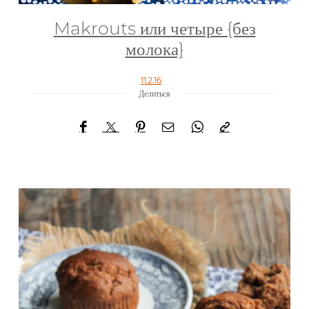
Makrouts или четыре {без
молока}
11.2.16
Делиться