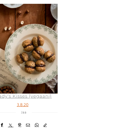
ady's Kisses {vegaani}
3.8.20
Jaa