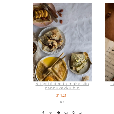
4 täyttöideoita makeisiin
L
pannukakkuihin
31.1.21
Jaa