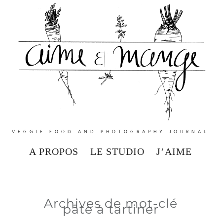
VEGGIE FOOD AND PHOTOGRAPHY JOURNAL
A PROPOS
LE STUDIO
J’AIME
Archives de mot-clé
pâte à tartiner