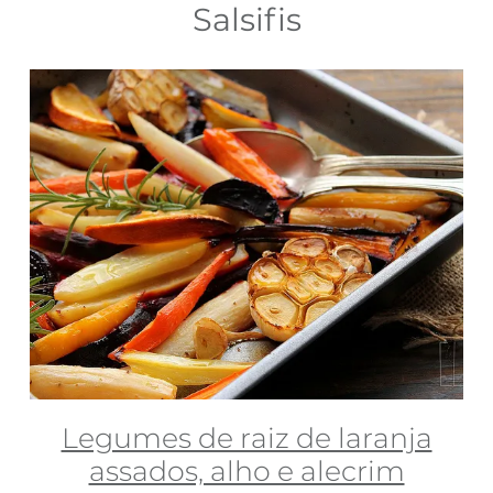
Salsifis
Legumes de raiz de laranja
assados, alho e alecrim