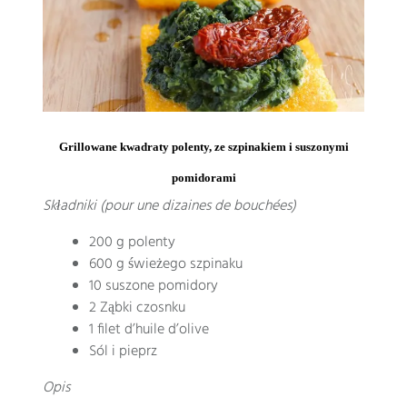
Grillowane kwadraty polenty, ze szpinakiem i suszonymi
pomidorami
Składniki (
pour une dizaines de bouchées
)
200 g polenty
600 g świeżego szpinaku
10 suszone pomidory
2 Ząbki czosnku
1 filet d’huile d’olive
Sól i pieprz
Opis