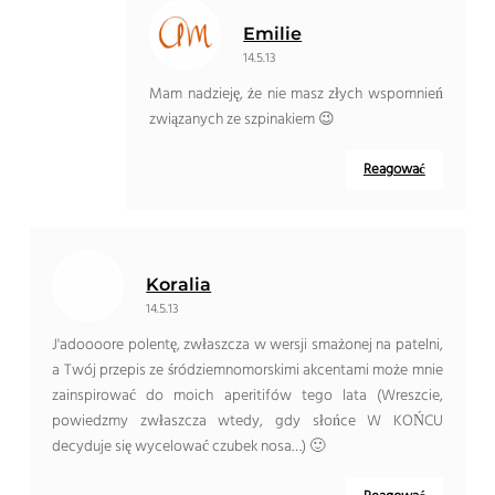
Emilie
14.5.13
Mam nadzieję, że nie masz złych wspomnień
związanych ze szpinakiem 😉
Reagować
Koralia
14.5.13
J'adoooore polentę, zwłaszcza w wersji smażonej na patelni,
a Twój przepis ze śródziemnomorskimi akcentami może mnie
zainspirować do moich aperitifów tego lata (Wreszcie,
powiedzmy zwłaszcza wtedy, gdy słońce W KOŃCU
decyduje się wycelować czubek nosa…) 🙂