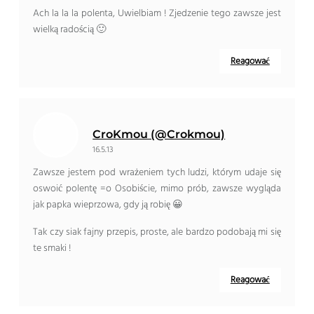
Ach la la la polenta, Uwielbiam ! Zjedzenie tego zawsze jest
wielką radością 🙂
Reagować
CroKmou (@Crokmou)
16.5.13
Zawsze jestem pod wrażeniem tych ludzi, którym udaje się
oswoić polentę =o Osobiście, mimo prób, zawsze wygląda
jak papka wieprzowa, gdy ją robię 😀
Tak czy siak fajny przepis, proste, ale bardzo podobają mi się
te smaki !
Reagować