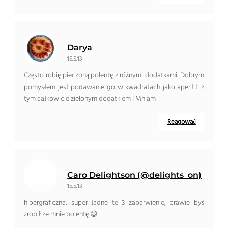
Darya
15.5.13
Często robię pieczoną polentę z różnymi dodatkami. Dobrym
pomysłem jest podawanie go w kwadratach jako aperitif z
tym całkowicie zielonym dodatkiem ! Mniam
Reagować
Caro Delightson (@delights_on)
15.5.13
hipergraficzna, super ładne te 3 zabarwienie, prawie byś
zrobił ze mnie polentę 😀