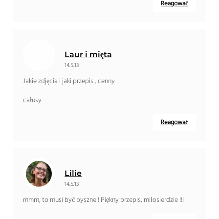
Reagować
Laur i mięta
14.5.13
Jakie zdjęcia i jaki przepis , cenny
całusy
Reagować
Lilie
14.5.13
mmm, to musi być pyszne ! Piękny przepis, miłosierdzie !!!