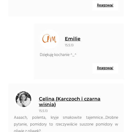
Reagować
Emilie
15.5.13
Dziękuję kochanie ^_^
Reagować
Celina {Karczoch i czarna
wiśnia}
15.5.13
Aaaach, polenta, kryje smakowite tajemnice…Drobne
pytanie, pomidory to rzeczywiście suszone pomidory w
oliwie z oliwek?