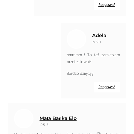
Reagować
Adela
19.5.13
hmmmm ! To też zamierzam
przetestować !
Bardzo dziękuję
Reagować
Mała Bańka Elo
19.5.13