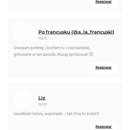
Reagować
Po francusku (@a_la_francuski)
15.5.13
Oswajam polentę, i kocham to coraz bardziej…
grillowane w ten sposób, Muszę spróbować 🙂
Reagować
Liz
15.5.13
Uwielbiam kolory, wspaniale… i tak chcę to zrobić!!!
Reagować