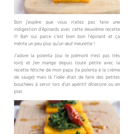
Bon j’espère que vous n’allez pas faire une
indigestion d’épinards avec cette deuxième recette
!!!
Bah oui parce c’est bien bon l’épinard et ça
mérite un peu plus qu’un œuf meurette
!
J’adore la polenta
(
oui le piémont n’est pas très
loin
)
et j’en mange depuis toute petite avec la
recette fétiche de mon papa
(
la polenta à la crème
de sauge
)
mais là l’idée était de faire des petites
bouchées à servir lors d’un apéritif dînatoire ou en
plat
.