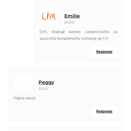
Emilie
20.5.13
Och, dziękuję bardzo carabistouilles za
wszystkie komplementy (rumienię się !) !!!
Reagować
Peggy
22.5.13
Piękne danie!
Reagować