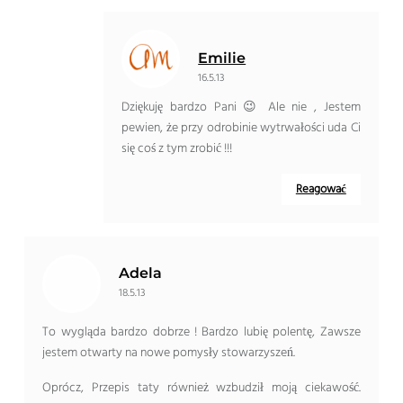
Emilie
16.5.13
Dziękuję bardzo Pani 😉 Ale nie , Jestem
pewien, że przy odrobinie wytrwałości uda Ci
się coś z tym zrobić !!!
Reagować
Adela
18.5.13
To wygląda bardzo dobrze ! Bardzo lubię polentę, Zawsze
jestem otwarty na nowe pomysły stowarzyszeń.
Oprócz, Przepis taty również wzbudził moją ciekawość.