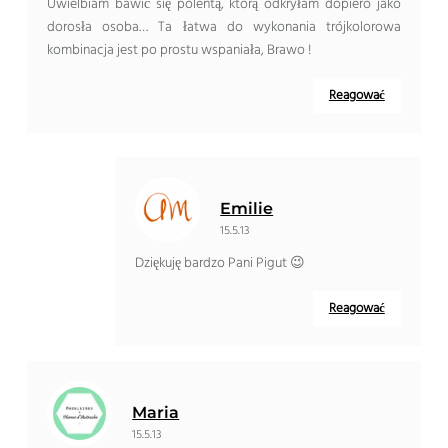
Uwielbiam bawić się polentą, którą odkryłam dopiero jako
dorosła osoba… Ta łatwa do wykonania trójkolorowa
kombinacja jest po prostu wspaniała, Brawo !
Reagować
Emilie
15.5.13
Dziękuję bardzo Pani Pigut 😉
Reagować
Maria
15.5.13