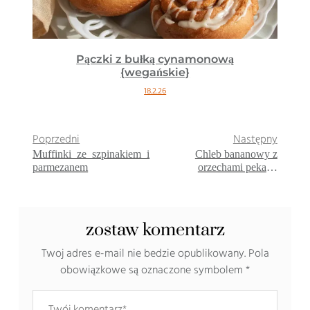
Pączki z bułką cynamonową
{wegańskie}
18.2.26
Poprzedni
Następny
Muffinki ze szpinakiem i
Chleb bananowy z
parmezanem
orzechami pekan i
syropem klonowym
{wegańskie}
zostaw komentarz
Twoj adres e-mail nie bedzie opublikowany.
Pola
obowiązkowe są oznaczone symbolem
*