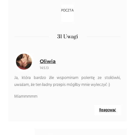
31 Uwagi
Oliwia
14.5.13
Ja, która bardzo źle wspominam polentę ze stołówki,
uważam, że ten ładny przepis mógłby mnie wyleczyć :)
Miammmmm
Reagować