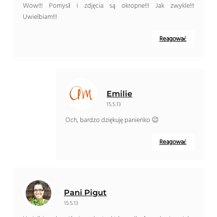
Wow!!! Pomysł i zdjęcia są okropne!!! Jak zwykle!!!
Uwielbiam!!!
Reagować
Emilie
15.5.13
Och, bardzo dziękuję panienko 😉
Reagować
Pani Pigut
15.5.13