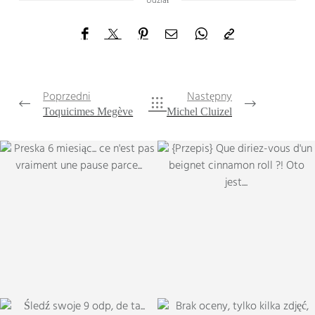
Udział
Poprzedni
Następny
Toquicimes Megève
Michel Cluizel