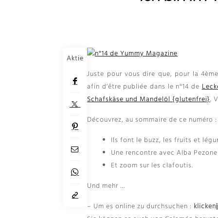
Aktie
Juste pour vous dire que
,
pour la 4ème
afin d’être publiée dans le n°14 de
Leck
Schafskäse und Mandelöl {glutenfrei}
.
V
Découvrez
,
au sommaire de ce numéro
:
Ils font le buzz
,
les fruits et lég
Une rencontre avec Alba Pezone 
Et zoom sur les clafoutis
.
Und mehr …
– Um es online zu durchsuchen :
klicken