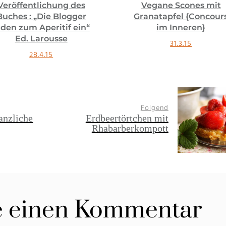
Veröffentlichung des
Vegane Scones mit
Buches : „Die Blogger
Granatapfel {Concour
aden zum Aperitif ein“
im Inneren}
Ed. Larousse
31.3.15
28.4.15
Folgend
nzliche
Erdbeertörtchen mit
Rhabarberkompott
e einen Kommentar