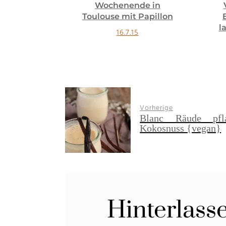
hre Food-
Wochenende in
 behalten
Toulouse mit Papillon
blick ♥
l
16.7.15
Vorherige
Blanc Räude pfla
Kokosnuss {vegan}
Hinterlass