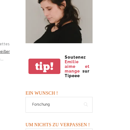
ettes
weißer
Soutenez
é
…
Emilie
tip!
aime et
mange
sur
Tipeee
EIN WUNSCH !
UM NICHTS ZU VERPASSEN !