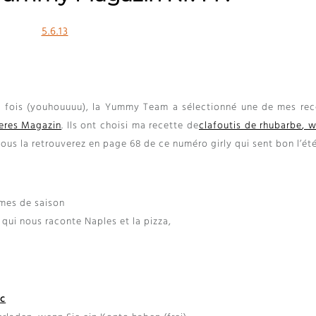
5.6.13
 fois
(
youhouuuu
),
la Yummy Team a sélectionné une de mes rec
eres Magazin
.
Ils ont choisi ma recette de
clafoutis de rhubarbe
, 
ous la retrouverez en page
68
de ce numéro girly qui sent bon l’ét
umes de saison
qui nous raconte Naples et la pizza
,
ic