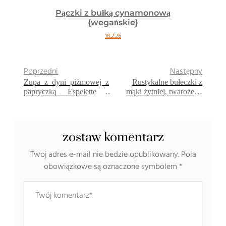
Pączki z bułką cynamonową
{wegańskie}
18.2.26
Poprzedni
Następny
Zupa z dyni piżmowej z
Rustykalne bułeczki z
papryczką Espelette i
mąki żytniej, twarożek i
grillowanymi ravioli
żurawina
zostaw komentarz
Twoj adres e-mail nie bedzie opublikowany.
Pola
obowiązkowe są oznaczone symbolem
*