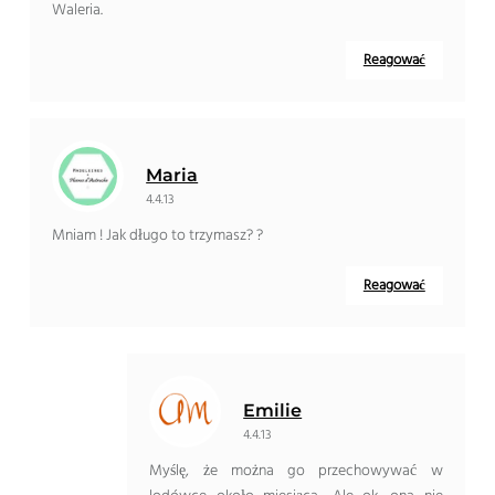
Waleria.
Reagować
Maria
4.4.13
Mniam ! Jak długo to trzymasz? ?
Reagować
Emilie
4.4.13
Myślę, że można go przechowywać w