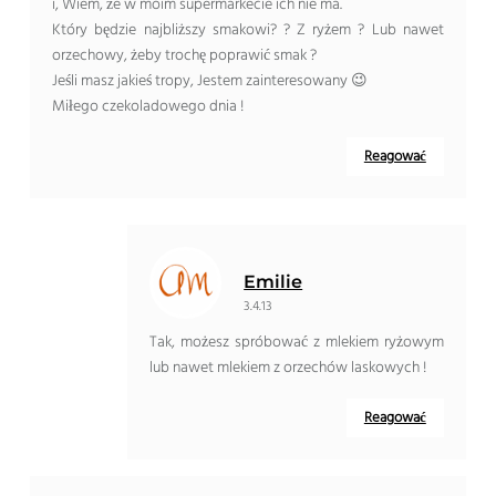
i, Wiem, że w moim supermarkecie ich nie ma.
Który będzie najbliższy smakowi? ? Z ryżem ? Lub nawet
orzechowy, żeby trochę poprawić smak ?
Jeśli masz jakieś tropy, Jestem zainteresowany 😉
Miłego czekoladowego dnia !
Reagować
Emilie
3.4.13
Tak, możesz spróbować z mlekiem ryżowym
lub nawet mlekiem z orzechów laskowych !
Reagować