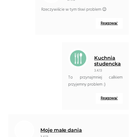
Rzeczywiście w tym tkwi problem 😉
Reagować
Kuchnia
studencka
3.4.13
To przynajmniej całkiem
przyjemny problem :)
Reagować
Moje małe dania
3.4.13