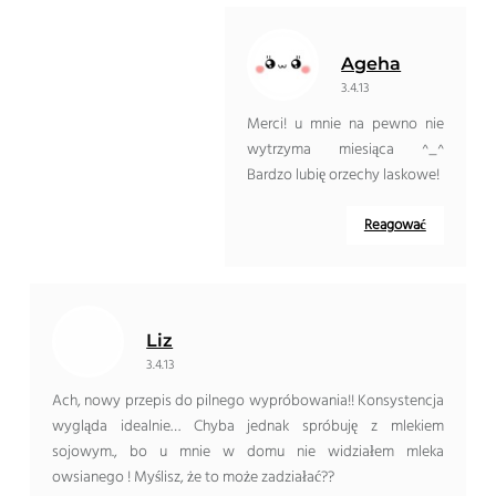
Ageha
3.4.13
Merci! u mnie na pewno nie
wytrzyma miesiąca ^_^
Bardzo lubię orzechy laskowe!
Reagować
Liz
3.4.13
Ach, nowy przepis do pilnego wypróbowania!! Konsystencja
wygląda idealnie… Chyba jednak spróbuję z mlekiem
sojowym., bo u mnie w domu nie widziałem mleka
owsianego ! Myślisz, że to może zadziałać??