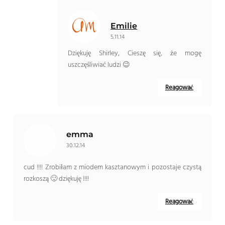
Emilie
5.11.14
Dziękuję Shirley, Cieszę się, że mogę
uszczęśliwiać ludzi 😉
Reagować
emma
30.12.14
cud !!!! Zrobiłam z miodem kasztanowym i pozostaje czystą
rozkoszą 🙂 dziękuję !!!!
Reagować