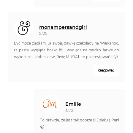
monampersandgirl
3.4.13
Być może zjadłam już swoją dawkę czekolady na Wielkanoc,
ta pasta wygląda bosko !!!! I wygląda na bardzo łatwe do
wykonania…dobra krew, Będę MUSIAŁ to przetestować !! 🙂
Reagować
Emilie
4.4.13
To prawda, że ​​jest tak dobrze !!! Dziękuję Pani
😀