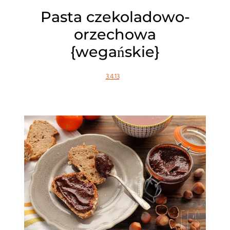
Pasta czekoladowo-
orzechowa
{wegańskie}
3.4.13