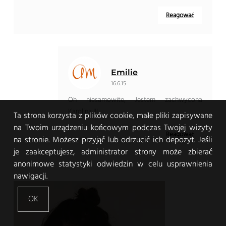
Reagować
Emilie
16.6.15
Oh niesamowite, Jestem zachwycona
Karolina !!!
Ta strona korzysta z plików cookie, małe pliki zapisywane
na Twoim urządzeniu końcowym podczas Twojej wizyty
Reagować
na stronie. Możesz przyjąć lub odrzucić ich depozyt. Jeśli
je zaakceptujesz, administrator strony może zbierać
anonimowe statystyki odwiedzin w celu usprawnienia
nawigacji.
OK