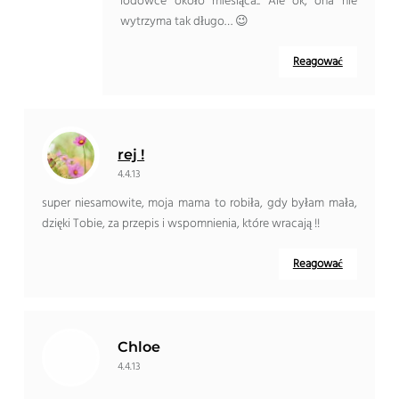
lodówce około miesiąca.. Ale ok, ona nie
wytrzyma tak długo… 😉
Reagować
rej !
4.4.13
super niesamowite, moja mama to robiła, gdy byłam mała,
dzięki Tobie, za przepis i wspomnienia, które wracają !!
Reagować
Chloe
4.4.13