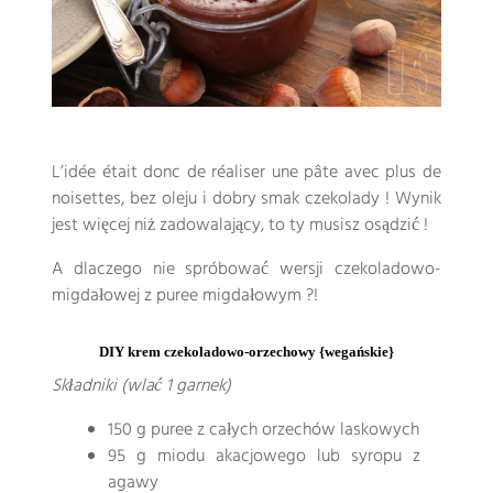
L’idée était donc de réaliser une pâte avec plus de
noisettes
, bez oleju i dobry smak czekolady ! Wynik
jest więcej niż zadowalający, to ty musisz osądzić !
A dlaczego nie spróbować wersji czekoladowo-
migdałowej z puree migdałowym ?!
DIY krem ​​czekoladowo-orzechowy {wegańskie}
Składniki (wlać 1 garnek)
150 g puree z całych orzechów laskowych
95 g miodu akacjowego lub syropu z
agawy