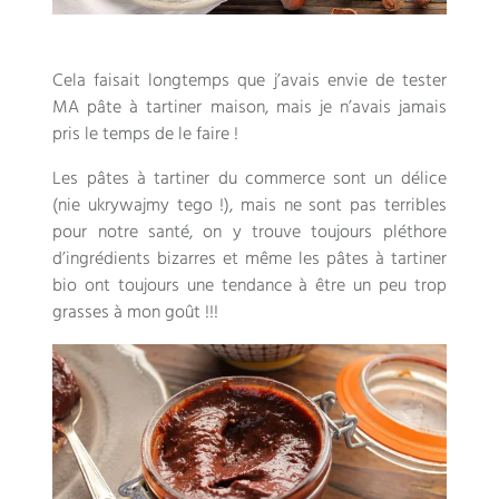
Cela faisait longtemps que j’avais envie de tester
MA pâte à tartiner maison
,
mais je n’avais jamais
pris le temps de le faire
!
Les pâtes à tartiner du commerce sont un délice
(nie ukrywajmy tego !),
mais ne sont pas terribles
pour notre santé
,
on y trouve toujours pléthore
d’ingrédients bizarres et même les pâtes à tartiner
bio ont toujours une tendance à être un peu trop
grasses à mon goût
!!!