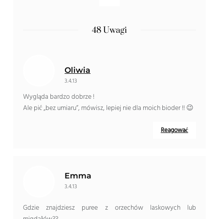
48 Uwagi
Oliwia
3.4.13
Wygląda bardzo dobrze !
Ale pić „bez umiaru”, mówisz, lepiej nie dla moich bioder !! 😉
Reagować
Emma
3.4.13
Gdzie znajdziesz puree z orzechów laskowych lub