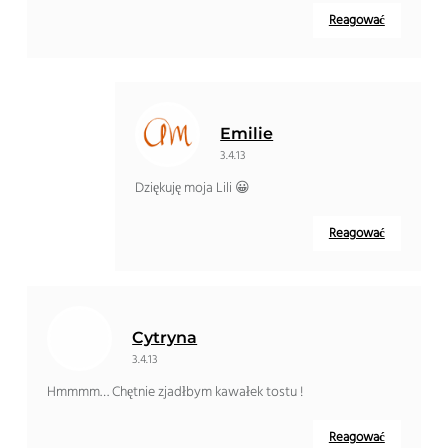
Reagować
Emilie
3.4.13
Dziękuję moja Lili 😀
Reagować
Cytryna
3.4.13
Hmmmm… Chętnie zjadłbym kawałek tostu !
Reagować