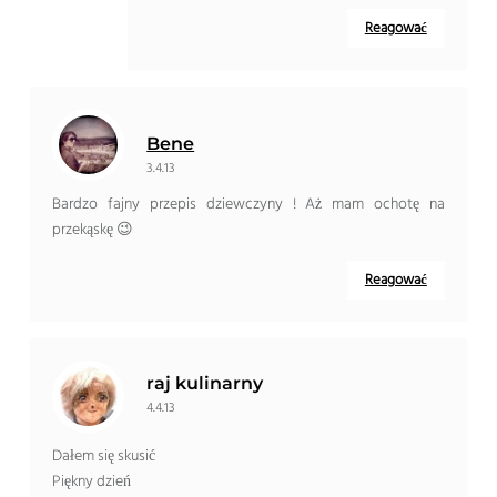
Reagować
Bene
3.4.13
Bardzo fajny przepis dziewczyny ! Aż mam ochotę na
przekąskę 😉
Reagować
raj kulinarny
4.4.13
Dałem się skusić
Piękny dzień