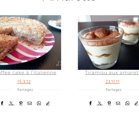
ffee cake à l’italienne
Tiramisu aux amaret
15.3.12
23.11.11
Partagez
Partagez