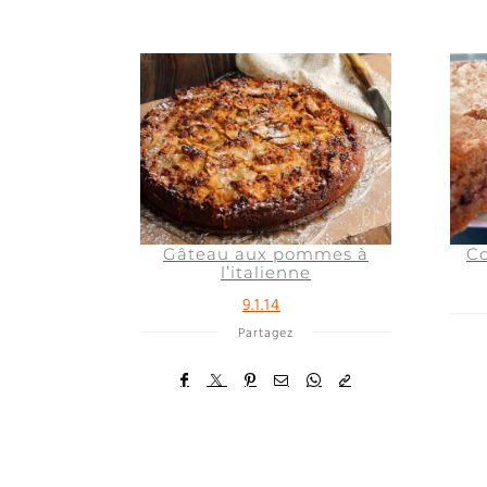
Gâteau aux pommes à
Co
l’italienne
9.1.14
Partagez