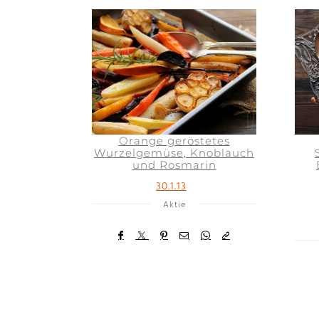
Orange geröstetes
Wurzelgemüse, Knoblauch
und Rosmarin
30.1.13
Aktie