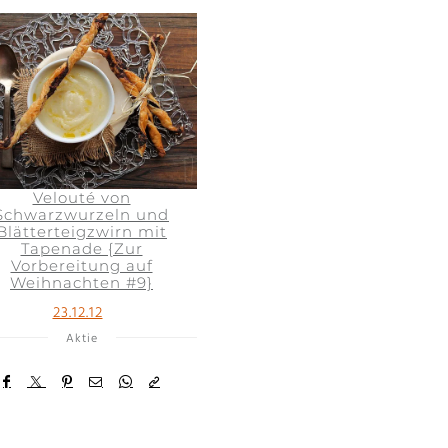
Velouté von
Schwarzwurzeln und
Blätterteigzwirn mit
Tapenade {Zur
Vorbereitung auf
Weihnachten #9}
23.12.12
Aktie