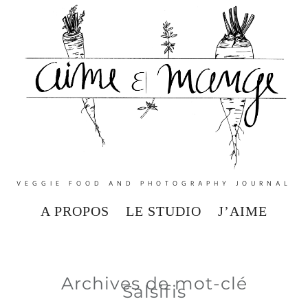
VEGGIE FOOD AND PHOTOGRAPHY JOURNAL
A PROPOS
LE STUDIO
J’AIME
Archives de mot-clé
Salsifis