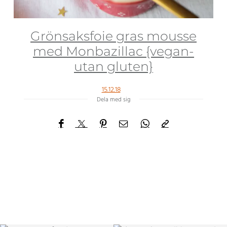
Grönsaksfoie gras mousse
med Monbazillac {vegan-
utan gluten}
15.12.18
Dela med sig