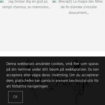
Denna webbplats använder cookies, små filer som sparas
på din terminal under ditt besök på webbplatsen. Du kan
acceptera eller vägra deras insättning. Om du accepterar
dem, platschefen kan samla in anonym besöksstatistik för
att förbättra navigeringen.
OK