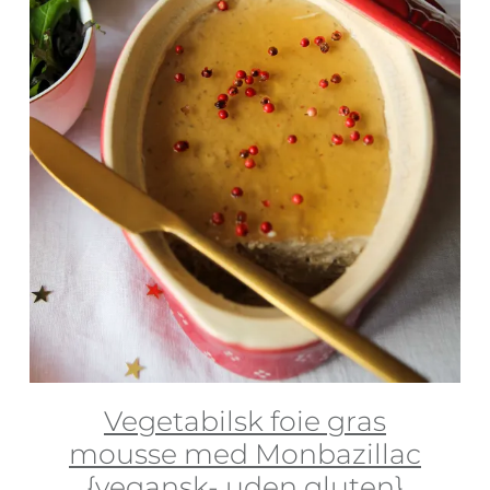
Vegetabilsk foie gras
mousse med Monbazillac
{vegansk- uden gluten}