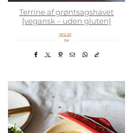
Terrine af grøntsagshavet
{vegansk – uden gluten}
14.12.20
Del