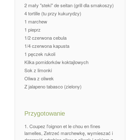
2 mały "steki" de seitan (grill dla smakoszy)
4 tortille (tu przy kukurydzy)
1 marchew
1 pieprz
1/2 czerwona cebula
1/4 czerwona kapusta
1 pęczek rukoli
Kilka pomidorków koktajlowych
Sok z limonki
Oliwa z oliwek
Z jalapeno tabasco (zielony)
Przygotowanie
Coupez l'oignon et le chou en fines
lamelles
, Zetrzeć marchewkę, wymieszać i
doprawić odrobiną oliwy z oliwek i sokiem z