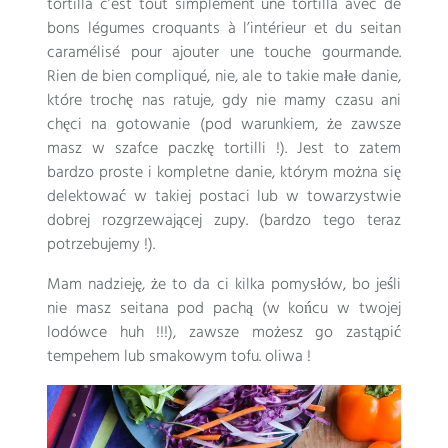
tortilla c’est tout simplement une tortilla avec de
bons légumes croquants à l’intérieur et du seitan
caramélisé pour ajouter une touche gourmande
.
Rien de bien compliqué
, nie, ale to takie małe danie,
które trochę nas ratuje, gdy nie mamy czasu ani
chęci na gotowanie (pod warunkiem, że zawsze
masz w szafce paczkę tortilli !). Jest to zatem
bardzo proste i kompletne danie, którym można się
delektować w takiej postaci lub w towarzystwie
dobrej rozgrzewającej zupy. (bardzo tego teraz
potrzebujemy !).
Mam nadzieję, że to da ci kilka pomysłów, bo jeśli
nie masz seitana pod pachą (w końcu w twojej
lodówce huh !!!), zawsze możesz go zastąpić
tempehem lub smakowym tofu. oliwa !