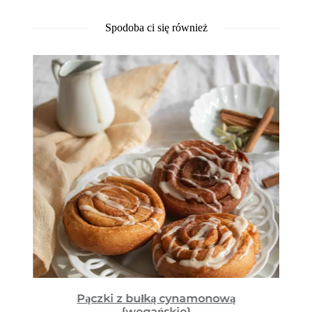
Spodoba ci się również
Pączki z bułką cynamonową
{wegańskie}