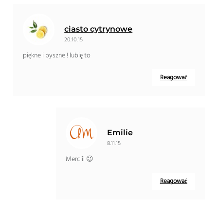
ciasto cytrynowe
20.10.15
piękne i pyszne ! lubię to
Reagować
Emilie
8.11.15
Merciii 😉
Reagować