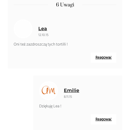
6 Uwagi
Lea
12.10.15
Oni też zazdroszczą tych tortilli !
Reagować
Emilie
8.11.15
Dziękuję Lea !
Reagować