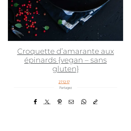
Croquette d’amarante aux
épinards {vegan – sans
gluten}
27.12.17
Partagez