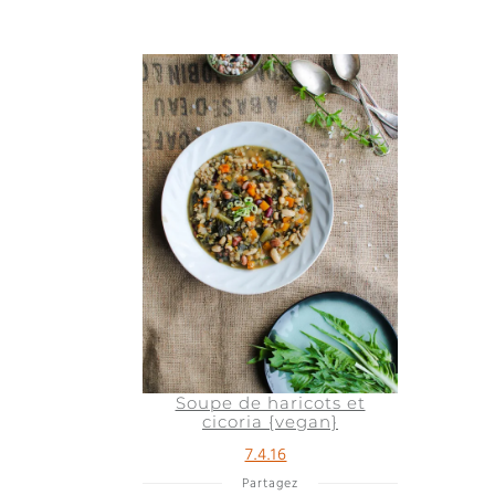
Soupe de haricots et
cicoria {vegan}
7.4.16
Partagez