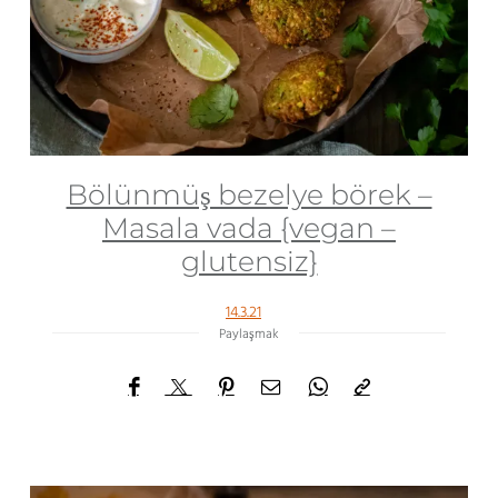
Bölünmüş bezelye börek –
Masala vada {vegan –
glutensiz}
14.3.21
Paylaşmak