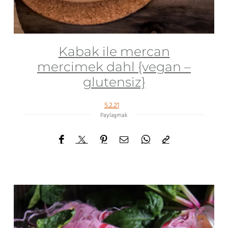
Kabak ile mercan
mercimek dahl {vegan –
glutensiz}
5.2.21
Paylaşmak