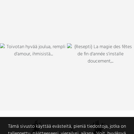
Tämä sivusto käyttää evästeitä, pieniä tiedostoja, jotka on
tallennettu päätteeseesi vierailusi aikana. Voit hyväksyä