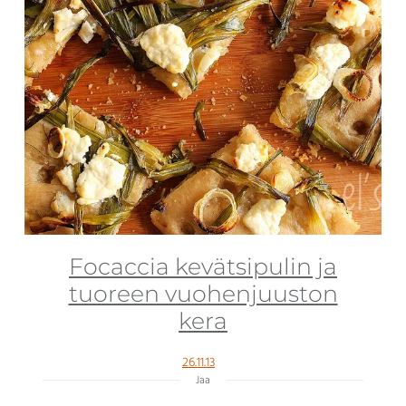
Focaccia kevätsipulin ja
tuoreen vuohenjuuston
kera
26.11.13
Jaa