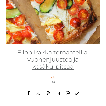
Filopiirakka tomaateilla,
vuohenjuustoa ja
kesäkurpitsaa
5.9.13
Jaa