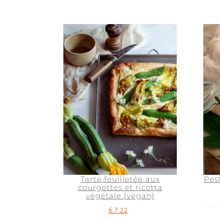
Tarte feuilletée aux
Pest
courgettes et ricotta
végétale {vegan}
6.7.22