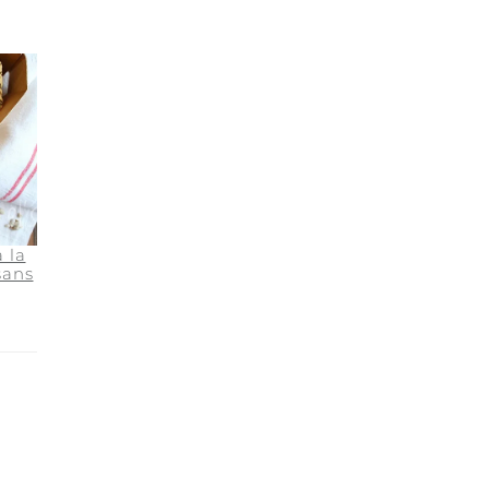
 la
sans