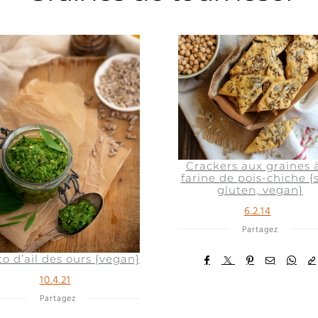
Crackers aux graines à
farine de pois-chiche {
gluten, vegan}
6.2.14
Partagez
o d’ail des ours {vegan}
10.4.21
Partagez