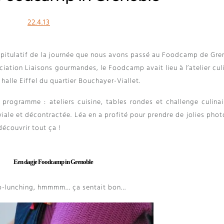
22.4.13
apitulatif de la journée que nous avons passé au Foodcamp de Gre
ociation Liaisons gourmandes
,
le Foodcamp avait lieu à l’atelier cul
alle Eiffel du quartier Bouchayer-Viallet
.
 programme
:
ateliers cuisine
,
tables rondes et challenge culinai
iale et décontractée
.
Léa en a profité pour prendre de jolies phot
découvrir tout ça
!
Een dagje Foodcamp in Grenoble
o-lunching
, hmmmm…
ça sentait bon
…