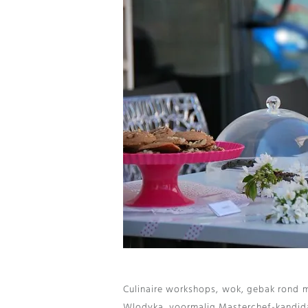
Culinaire workshops, wok, gebak rond 
Wlodyka, voormalig Masterchef-kandida