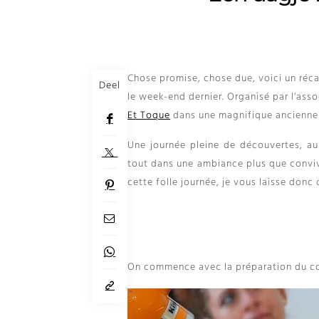
Chose promise
,
chose due
,
voici un réc
Deel
le week-end dernier
.
Organisé par l’ass
Et Toque
dans une magnifique ancienne h
Une journée pleine de découvertes
,
au
tout dans une ambiance plus que conviv
cette folle journée
,
je vous laisse donc 
On commence avec la préparation du c