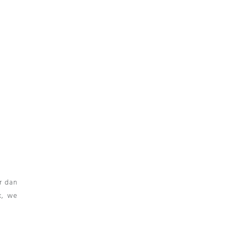
r dan
k, we