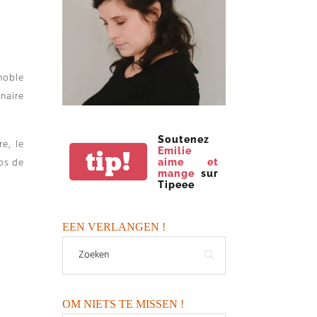
noble
inaire
Soutenez
re
,
le
Emilie
tip!
os de
aime et
mange
sur
Tipeee
EEN VERLANGEN !
OM NIETS TE MISSEN !