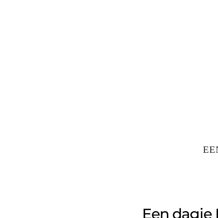
EE
Een dagje