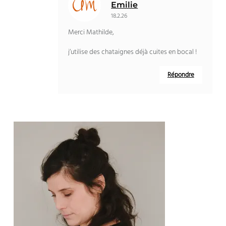
Emilie
18.2.26
Merci Mathilde,
j’utilise des chataignes déjà cuites en bocal !
Répondre