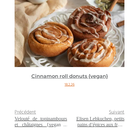
Cinnamon roll donuts {vegan}
18.2.26
Précédent
Suivant
Velouté de topinambours
Elisen Lebkuchen, petits
et châtaignes {vegan –
pains d’épices aux fruits
sans gluten}
secs