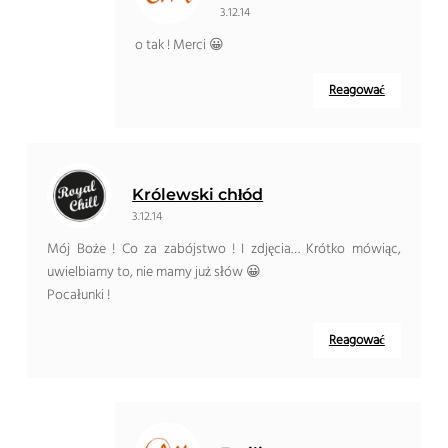
3.12.14
o tak ! Merci 😀
Reagować
Królewski chłód
3.12.14
Mój Boże ! Co za zabójstwo ! I zdjęcia… Krótko mówiąc,
uwielbiamy to, nie mamy już słów 😀
Pocałunki !
Reagować