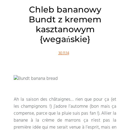
Chleb bananowy
Bundt z kremem
kasztanowym
{wegańskie}
30.11.14
Ah la saison des châtaignes
…
rien que pour ça
(
et
les champignons
!)
j’adore l’automne
(
bon mais ça
compense
,
parce que la pluie suis pas fan
!).
Allier la
banane à la crème de marrons ça n’est pas la
première idée qui me serait venue à l’esprit
,
mais en