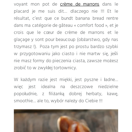
voyant mon pot de
crème de marrons
dans le
placard je me suis dit
… dlaczego nie !!!
Et le
résultat
,
c’est que ce bundt banana bread rentre
dans ma catégorie de gâteau « comfort food »
,
et je
crois que le cœur de crème de marrons et le
glaçage y sont pour beaucoup
(obżarstwo, gdy nas
trzymasz !). Poza tym jest po prostu bardzo szybki
w przygotowaniu jako ciasto i nie martw się, jeśli
nie masz formy do pieczenia ciasta, zawsze możesz
zrobić to w zwykłej tortownicy.
W każdym razie jest miękki, jest pyszne i ładne…
więc jest idealna na deszczowe niedzielne
popołudnie, z filiżanką dobrej herbaty, kawę,
smoothie… ale to, wybór należy do Ciebie !!!