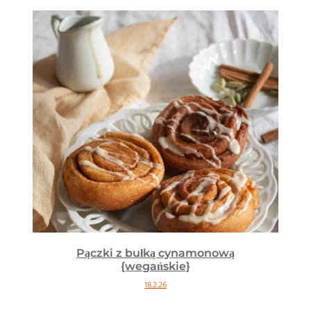
Pączki z bułką cynamonową
{wegańskie}
18.2.26