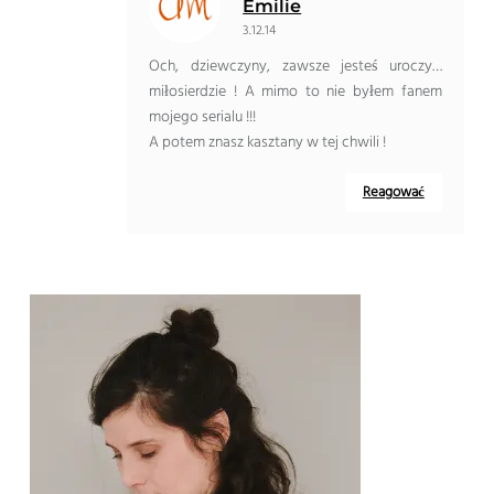
Emilie
3.12.14
Och, dziewczyny, zawsze jesteś uroczy…
miłosierdzie ! A mimo to nie byłem fanem
mojego serialu !!!
A potem znasz kasztany w tej chwili !
Reagować