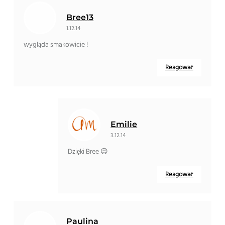
Bree13
1.12.14
wygląda smakowicie !
Reagować
Emilie
3.12.14
Dzięki Bree 😉
Reagować
Paulina