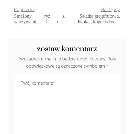
Poprzedni
Następny
Smażony ryż z
Sałatka grejpfrutowa,
warzywami i tofu
adwokat, koper włoski i
{wegańskie- bez glutenu}
rukola
zostaw komentarz
Twoj adres e-mail nie bedzie opublikowany.
Pola
obowiązkowe są oznaczone symbolem
*