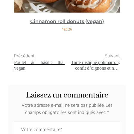
Cinnamon roll donuts {vegan}
18.2.26
Précédent
Suivant
Poulet au basilic thaï
Tarte rustique potimarron,
vegan
confit d’oignons et noix
{vegan – sans gluten}
Laissez un commentaire
Votre adresse e-mail ne sera pas publiée.
Les
champs obligatoires sont indiqués avec
*