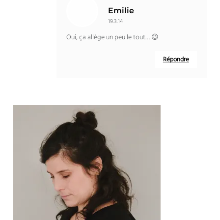
Emilie
19.3.14
Oui, ça allège un peu le tout… 😉
Répondre