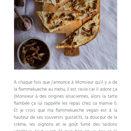
A chaque fois que j’annonce à Monsieur qu’il y a de
la flammekueche au menu, il est ravie car il adore ça
(Monsieur à des origines alsaciennes, alors la tarte
flambée ça lui rappelle les repas chez sa mamie !).
Et je crois que ma flammekueche vegan est à la
hauteur de ses souvenirs gustatifs, la douceur de la
crème, les oignons et le goût fumé des lardons