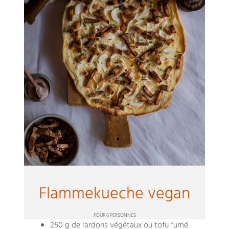
Flammekueche vegan
POUR 6 PERSONNES
250 g de lardons végétaux ou tofu fumé