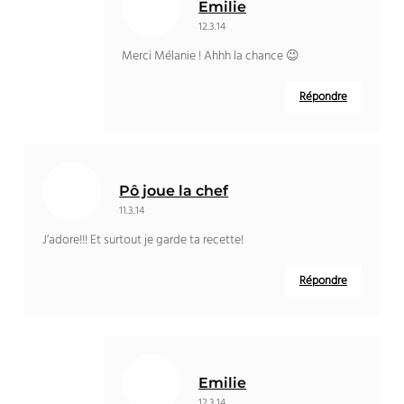
Emilie
12.3.14
Merci Mélanie ! Ahhh la chance 😉
Répondre
Pô joue la chef
11.3.14
J’adore!!! Et surtout je garde ta recette!
Répondre
Emilie
12.3.14