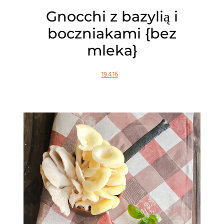
Gnocchi z bazylią i
boczniakami {bez
mleka}
19.4.16