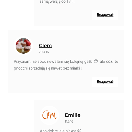
samą wersję co Ty !!!
Reagować
Clem
20.4.16
Przyznam, że spodziewałam się kolejnej gałki 😉 ale cóż, te
gnocchi sprzedają się nawet bez miarki !
Reagować
Emilie
11.5.16
Ahh dobre, ale piękne 😉