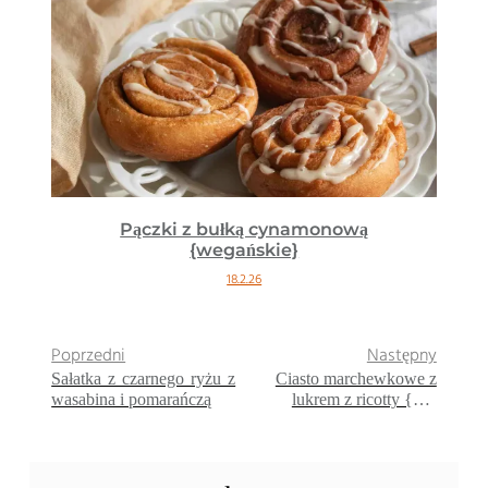
Pączki z bułką cynamonową
{wegańskie}
18.2.26
Poprzedni
Następny
Sałatka z czarnego ryżu z
Ciasto marchewkowe z
wasabina i pomarańczą
lukrem z ricotty {bez
glutenu}