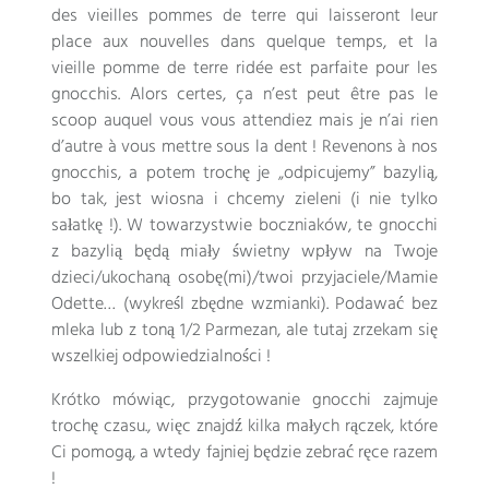
des vieilles pommes de terre qui laisseront leur
place aux nouvelles dans quelque temps
,
et la
vieille pomme de terre ridée est parfaite pour les
gnocchis
.
Alors certes
,
ça n’est peut être pas le
scoop auquel vous vous attendiez mais je n’ai rien
d’autre à vous mettre sous la dent
!
Revenons à nos
gnocchis
, a potem trochę je „odpicujemy” bazylią,
bo tak, jest wiosna i chcemy zieleni (i nie tylko
sałatkę !). W towarzystwie boczniaków, te gnocchi
z bazylią będą miały świetny wpływ na Twoje
dzieci/ukochaną osobę(mi)/twoi przyjaciele/Mamie
Odette… (wykreśl zbędne wzmianki). Podawać bez
mleka lub z toną 1/2 Parmezan, ale tutaj zrzekam się
wszelkiej odpowiedzialności !
Krótko mówiąc, przygotowanie gnocchi zajmuje
trochę czasu., więc znajdź kilka małych rączek, które
Ci pomogą, a wtedy fajniej będzie zebrać ręce razem
!