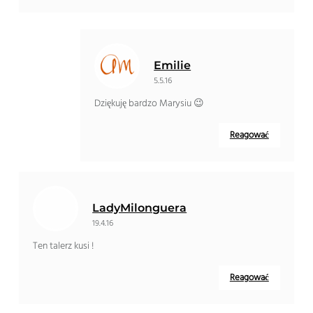
Emilie
5.5.16
Dziękuję bardzo Marysiu 😉
Reagować
LadyMilonguera
19.4.16
Ten talerz kusi !
Reagować