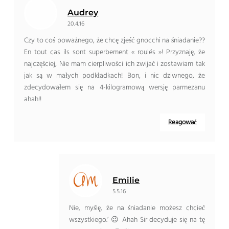
Audrey
20.4.16
Czy to coś poważnego, że chcę zjeść gnocchi na śniadanie??
En tout cas ils sont superbement « roulés »
! Przyznaję, że
najczęściej, Nie mam cierpliwości ich zwijać i zostawiam tak
jak są w małych podkładkach! Bon, i nic dziwnego, że
zdecydowałem się na 4-kilogramową wersję parmezanu
ahah!!
Reagować
Emilie
5.5.16
Nie, myślę, że na śniadanie możesz chcieć
wszystkiego.’ 😉 Ahah Sir decyduje się na tę