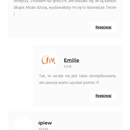
Mniejszy, Zrobiłam raz gnocchi, ale okazało się, że są bardzo
długie. Może dzisiaj, wydawałoby mi się to łatwiejsze. Tester
!
Reagować
Emilie
5.5.16
Tak, to wcale nie jest takie skomplikowane,
ale zawsze warto uzyskać pomoc !!!
Reagować
śpiew
20.4.16