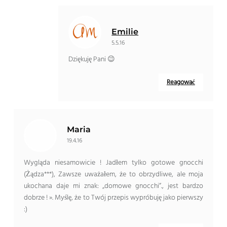
Emilie
5.5.16
Dziękuję Pani 😉
Reagować
Maria
19.4.16
Wygląda niesamowicie ! Jadłem tylko gotowe gnocchi
(Żądza***), Zawsze uważałem, że to obrzydliwe, ale moja
ukochana daje mi znak: „domowe gnocchi”., jest bardzo
dobrze ! ». Myślę, że to Twój przepis wypróbuję jako pierwszy
:)