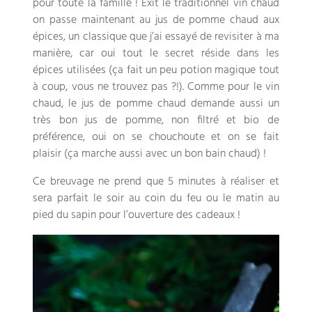
pour toute la famille ! Exit le traditionnel vin chaud
on passe maintenant au jus de pomme chaud aux
épices, un classique que j’ai essayé de revisiter à ma
manière, car oui tout le secret réside dans les
épices utilisées (ça fait un peu potion magique tout
à coup, vous ne trouvez pas ?!). Comme pour le vin
chaud, le jus de pomme chaud demande aussi un
très bon jus de pomme, non filtré et bio de
préférence, oui on se chouchoute et on se fait
plaisir (ça marche aussi avec un bon bain chaud) !
Ce breuvage ne prend que 5 minutes à réaliser et
sera parfait le soir au coin du feu ou le matin au
pied du sapin pour l’ouverture des cadeaux !