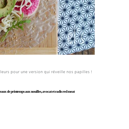
urs pour une version qui réveille nos papilles !
aux de printemps aux nouilles, avocat et radis red meat