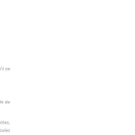
’il ne
ile de
illes,
roulez