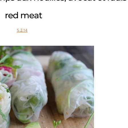
red meat
5.2.14