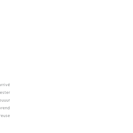
arrivé
ester
ouuur
prend
reuse