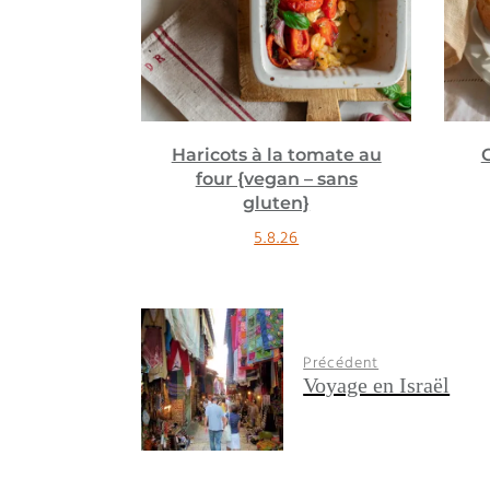
 tomate au
Cinnamon roll donuts
 – sans
{vegan}
n}
18.2.26
6
Précédent
Voyage en Israël