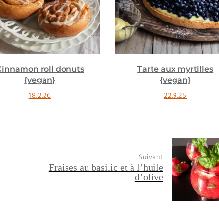
Tarte aux myrtilles
Cookies pistache abri
{vegan}
{vegan}
22.9.25
6.8.25
Suivant
Fraises au basilic et à l’huile
d’olive