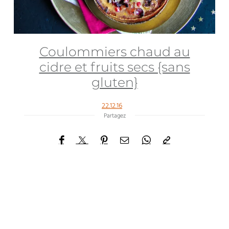
Coulommiers chaud au
cidre et fruits secs {sans
gluten}
22.12.16
Partagez