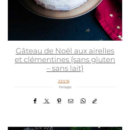
Gâteau de Noël aux airelles
et clémentines {sans gluten
– sans lait}
23.12.16
Partagez