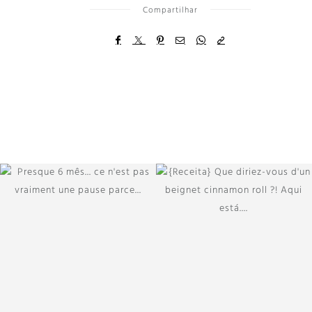
Compartilhar