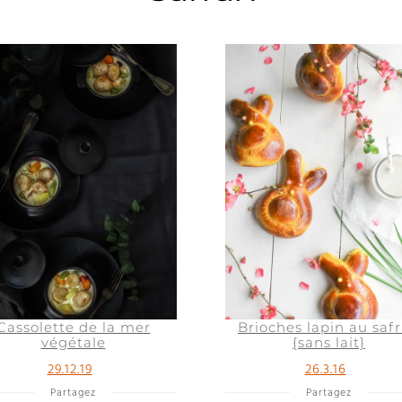
Cassolette de la mer
Brioches lapin au saf
végétale
{sans lait}
29.12.19
26.3.16
Partagez
Partagez