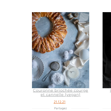
Couronne briochée courge
et cannelle {vegan}
21.12.21
Partagez