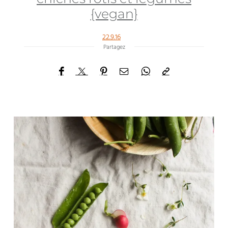
{vegan}
22.9.16
Partagez