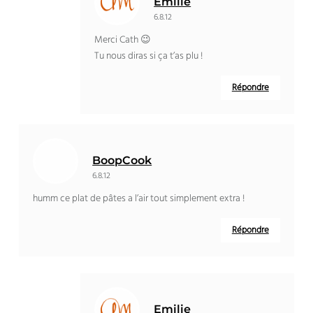
Emilie
6.8.12
Merci Cath 😉
Tu nous diras si ça t’as plu !
Répondre
BoopCook
6.8.12
humm ce plat de pâtes a l’air tout simplement extra !
Répondre
Emilie