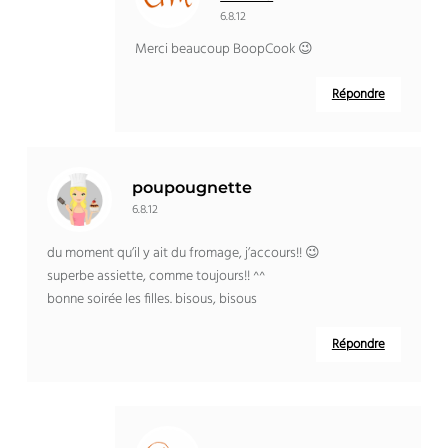
6.8.12
Merci beaucoup BoopCook 😉
Répondre
poupougnette
6.8.12
du moment qu’il y ait du fromage, j’accours!! 😉
superbe assiette, comme toujours!! ^^
bonne soirée les filles. bisous, bisous
Répondre