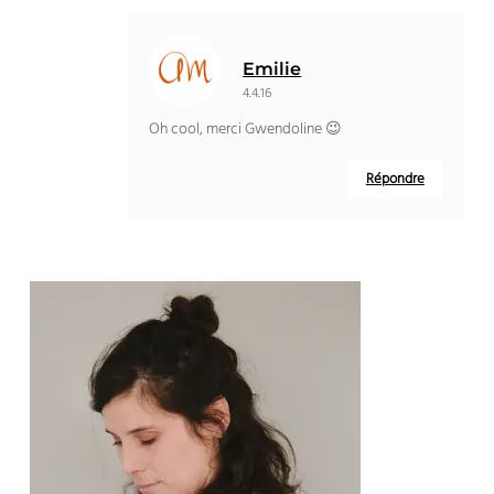
Emilie
4.4.16
Oh cool, merci Gwendoline 😉
Répondre