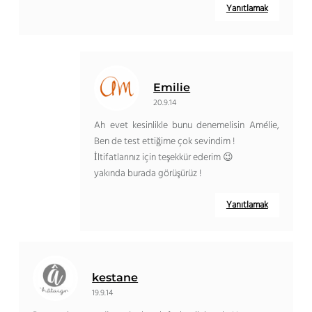
Yanıtlamak
Emilie
20.9.14
Ah evet kesinlikle bunu denemelisin Amélie,
Ben de test ettiğime çok sevindim !
İltifatlarınız için teşekkür ederim 😉
yakında burada görüşürüz !
Yanıtlamak
kestane
19.9.14