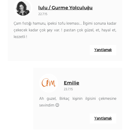
lulu / Gurme Yolculuğu
22.7.15
Çam fıstığı hamuru, ipeksi tofu kreması… İlgimi sonuna kadar
çekecek kadar çok şey var. ! pastan çok güzel, et, hayal et,
lezzetli !
Yanıtlamak
Emilie
23.7.15
Ah guzel, Birkaç kişinin ilgisini çekmesine
sevindim 😉
Yanıtlamak