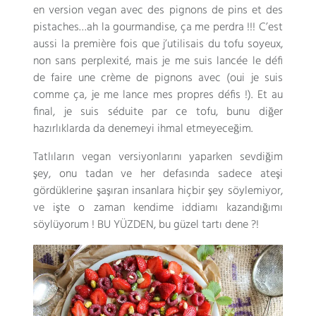
en version vegan avec des pignons de pins et des
pistaches
…
ah la gourmandise
,
ça me perdra
!!!
C’est
aussi la première fois que j’utilisais du tofu soyeux
,
non sans perplexité
,
mais je me suis lancée le défi
de faire une crème de pignons avec
(
oui je suis
comme ça
,
je me lance mes propres défis
!).
Et au
final
,
je suis séduite par ce tofu
, bunu diğer
hazırlıklarda da denemeyi ihmal etmeyeceğim.
Tatlıların vegan versiyonlarını yaparken sevdiğim
şey, onu tadan ve her defasında sadece ateşi
gördüklerine şaşıran insanlara hiçbir şey söylemiyor,
ve işte o zaman kendime iddiamı kazandığımı
söylüyorum ! BU YÜZDEN, bu güzel tartı dene ?!