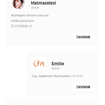
Matmazelevi
20.9.14
Muhteşem olmanın yanı sıra
Harika görünüyor
ÖLÜYORUM <3
Yanıtlamak
Emilie
20.9.14
Vay, teşekkürler Matmazelevi <3 <3 <3
Yanıtlamak