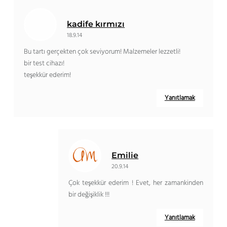
kadife kırmızı
18.9.14
Bu tartı gerçekten çok seviyorum! Malzemeler lezzetli!
bir test cihazı!
teşekkür ederim!
Yanıtlamak
Emilie
20.9.14
Çok teşekkür ederim ! Evet, her zamankinden
bir değişiklik !!!
Yanıtlamak