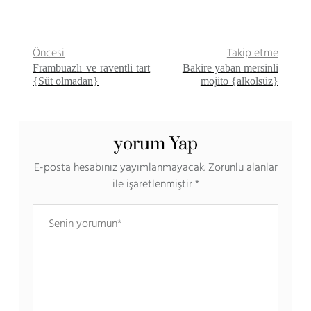
Öncesi
Takip etme
Frambuazlı ve raventli tart
Bakire yaban mersinli
{Süt olmadan}
mojito {alkolsüz}
yorum Yap
E-posta hesabınız yayımlanmayacak.
Zorunlu alanlar
ile işaretlenmiştir
*