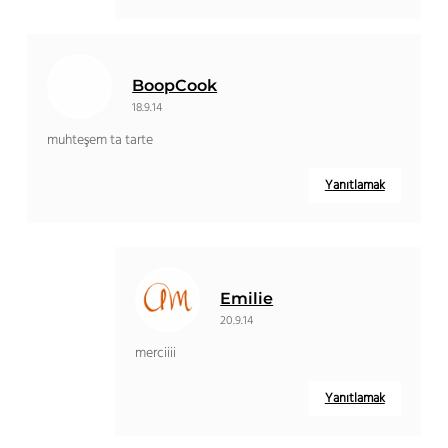
BoopCook
18.9.14
muhteşem ta tarte
Yanıtlamak
Emilie
20.9.14
merciiii
Yanıtlamak