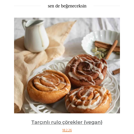
sen de beğeneceksin
Tarçınlı rulo çörekler {vegan}
18.2.26