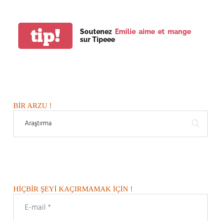
tip!
Soutenez
Emilie aime et mange
sur Tipeee
BIR ARZU !
HIÇBIR ŞEYI KAÇIRMAMAK IÇIN !