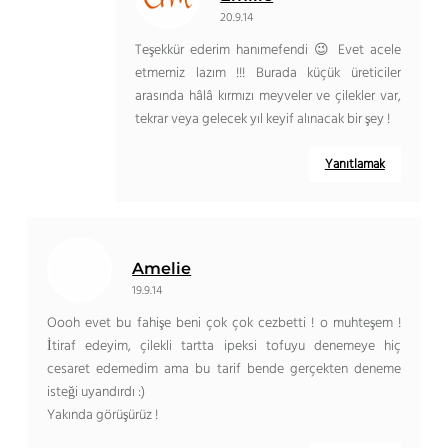
20.9.14
Teşekkür ederim hanımefendi 😉 Evet acele
etmemiz lazım !!! Burada küçük üreticiler
arasında hâlâ kırmızı meyveler ve çilekler var,
tekrar veya gelecek yıl keyif alınacak bir şey !
Yanıtlamak
Amelie
19.9.14
Oooh evet bu fahişe beni çok çok cezbetti ! o muhteşem !
İtiraf edeyim, çilekli tartta ipeksi tofuyu denemeye hiç
cesaret edemedim ama bu tarif bende gerçekten deneme
isteği uyandırdı :)
Yakında görüşürüz !