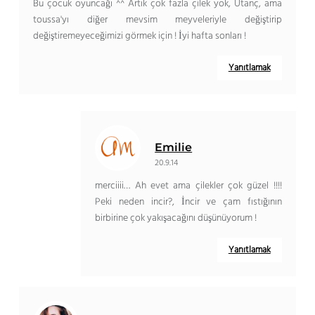
Bu çocuk oyuncağı ^^ Artık çok fazla çilek yok, Utanç, ama
toussa'yı diğer mevsim meyveleriyle değiştirip
değiştiremeyeceğimizi görmek için ! İyi hafta sonları !
Yanıtlamak
Emilie
20.9.14
merciiii… Ah evet ama çilekler çok güzel !!!!
Peki neden incir?, İncir ve çam fıstığının
birbirine çok yakışacağını düşünüyorum !
Yanıtlamak