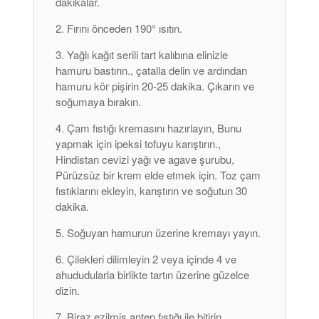
dakikalar.
Fırını önceden 190° ısıtın.
Yağlı kağıt serili tart kalıbına elinizle
hamuru bastırın., çatalla delin ve ardından
hamuru kör pişirin 20-25 dakika. Çıkarın ve
soğumaya bırakın.
Çam fıstığı kremasını hazırlayın, Bunu
yapmak için ipeksi tofuyu karıştırın.,
Hindistan cevizi yağı ve agave şurubu,
Pürüzsüz bir krem ​​elde etmek için. Toz çam
fıstıklarını ekleyin, karıştırın ve soğutun 30
dakika.
Soğuyan hamurun üzerine kremayı yayın.
Çilekleri dilimleyin 2 veya içinde 4 ve
ahududularla birlikte tartın üzerine güzelce
dizin.
Biraz ezilmiş antep fıstığı ile bitirin.