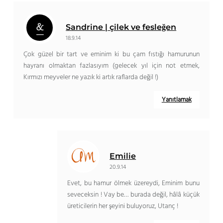
Sandrine | çilek ve fesleğen
18.9.14
Çok güzel bir tart ve eminim ki bu çam fıstığı hamurunun
hayranı olmaktan fazlasıyım (gelecek yıl için not etmek,
Kırmızı meyveler ne yazık ki artık raflarda değil !)
Yanıtlamak
Emilie
20.9.14
Evet, bu hamur ölmek üzereydi, Eminim bunu
seveceksin ! Vay be… burada değil, hâlâ küçük
üreticilerin her şeyini buluyoruz, Utanç !