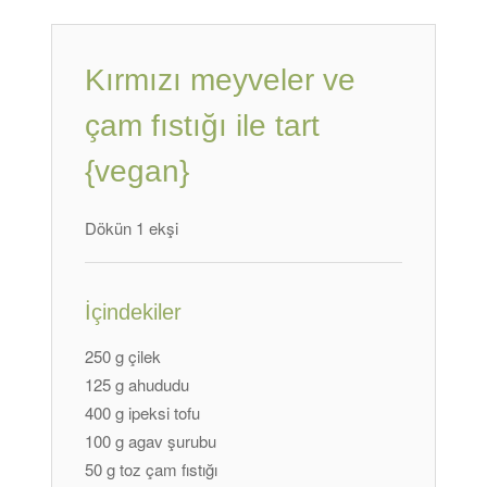
Kırmızı meyveler ve
çam fıstığı ile tart
{vegan}
Dökün 1 ekşi
İçindekiler
250 g çilek
125 g ahududu
400 g ipeksi tofu
100 g agav şurubu
50 g toz çam fıstığı