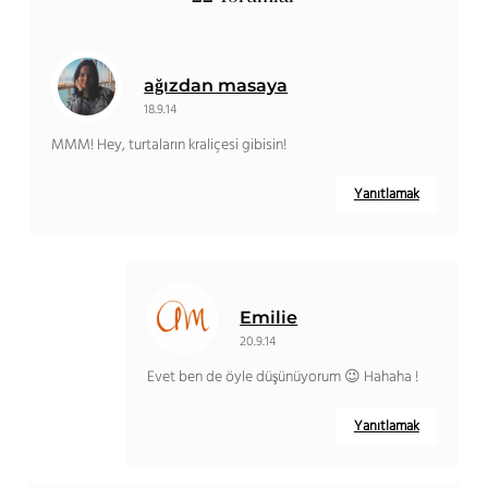
ağızdan masaya
18.9.14
MMM! Hey, turtaların kraliçesi gibisin!
Yanıtlamak
Emilie
20.9.14
Evet ben de öyle düşünüyorum 😉 Hahaha !
Yanıtlamak