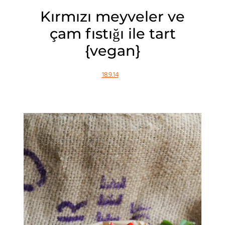
Kırmızı meyveler ve
çam fıstığı ile tart
{vegan}
18.9.14