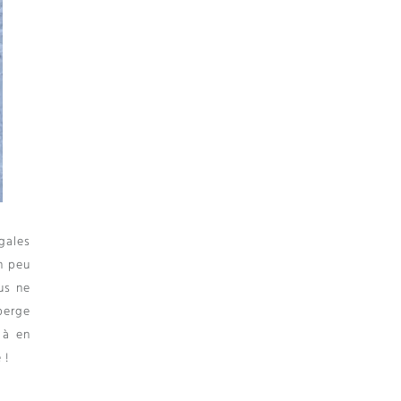
gales
n peu
us ne
perge
 à en
 !