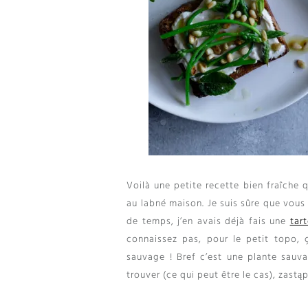
Voilà une petite recette bien fraîche 
au labné maison
.
Je suis sûre que vous
de temps
,
j’en avais déjà fais une
tart
connaissez pas
,
pour le petit topo
,
sauvage
!
Bref c’est une plante sauv
trouver
(
ce qui peut être le cas
), zastą