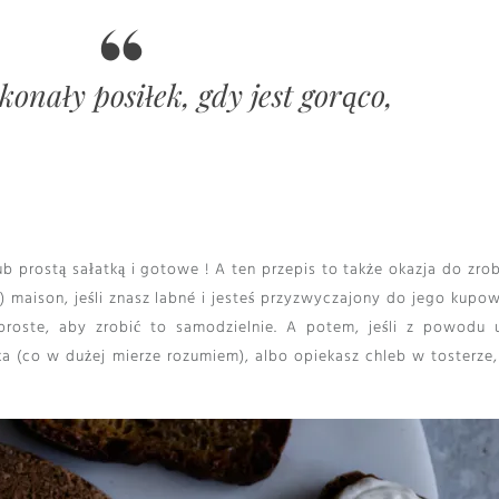
konały posiłek, gdy jest gorąco,
b prostą sałatką i gotowe ! A ten przepis to także okazja do zrob
maison, jeśli znasz labné i jesteś przyzwyczajony do jego kupow
proste, aby zrobić to samodzielnie. A potem, jeśli z powodu 
a (co w dużej mierze rozumiem), albo opiekasz chleb w tosterze,