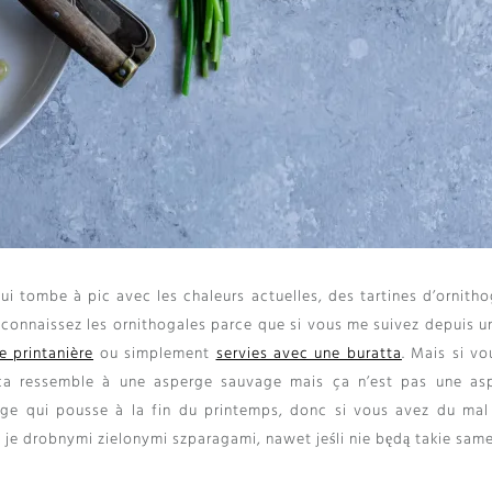
qui tombe à pic avec les chaleurs actuelles
,
des tartines d’ornitho
 connaissez les ornithogales parce que si vous me suivez depuis u
e printanière
ou simplement
servies avec une buratta
.
Mais si vo
ça ressemble à une asperge sauvage mais ça n’est pas une as
age qui pousse à la fin du printemps
,
donc si vous avez du mal
p je drobnymi zielonymi szparagami, nawet jeśli nie będą takie same