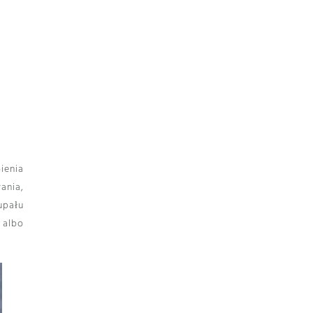
ienia
ania,
upału
 albo