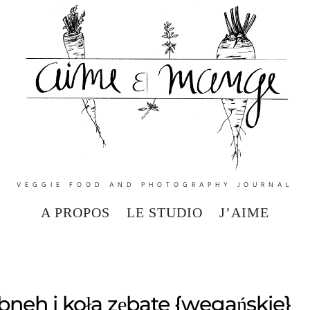
VEGGIE FOOD AND PHOTOGRAPHY JOURNAL
A PROPOS
LE STUDIO
J’AIME
abneh i koła zębate {wegańskie}