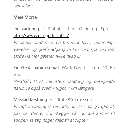
Jerusalem.
Mere Morte
Indkvartering
: Kibbutz d'Ein Gedi og Spa –
http://www.ein-gedi.co.il/fr/
Et smukt sted med en botanisk have, rummelige
værelser og gratis adgang til Ein Gedi spa ved Det
Døde Hav for gæster, lykke hvad !!!
Ein Geidi naturreservat
, Wadi David – Rute 90, En
Gedi
Vandfald kl 25 minutters vandring og betagende
natur. Se også Wadi Arugot 4 km længere.
Massad fæstning
-en – Rute 90, I messen
Et rigt arkæologisk område, du ikke må gå glip af,
pas på, der er lidt skygge, når du ankommer til
toppen, så tag noget med til at fugte !