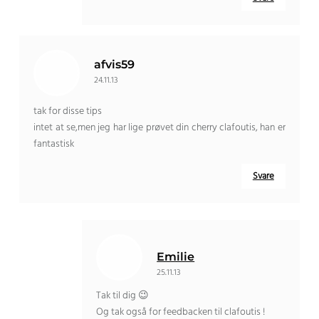
afvis59
24.11.13
tak for disse tips
intet at se,men jeg har lige prøvet din cherry clafoutis, han er
fantastisk
Svare
Emilie
25.11.13
Tak til dig 😉
Og tak også for feedbacken til clafoutis !