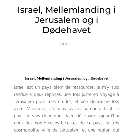
Israel, Mellemlanding i
Jerusalem og i
Dødehavet
24.11.13
Israel, Mellemlanding i Jerusalem og i Dødehavet
Israël est un pays plein de ressources
,
je m’y suis
rendue à deux reprises
,
une fois juste en voyage à
Jérusalem pour mes études
,
et une deuxième fois
avec Monsieur
,
où nous avons parcouru tout le
pays
.
Je vais donc vous faire découvrir aujourd’hui
deux des nombreuses facettes de ce pays
,
la très
cosmopolite ville de Jérusalem et une région qui