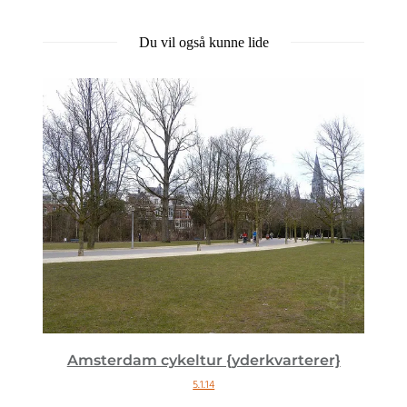
Du vil også kunne lide
Amsterdam cykeltur {yderkvarterer}
5.1.14