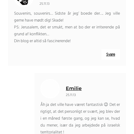
25.11.13
Souvenirs, souvenirs… Sidste år jeg’ boede der…. Jeg ville
gerne have mødt dig! Skade!
PS: Jerusalem, det er smukt, men at bo der er irriterende på
grund af konflikten…
Din blog er altid så fascinerende!
Svare
Emilie
25.11.13
Åh ja det ville have været fantastisk 😉 Det er
rigtigt, at det personligt er svært, jeg blev der
i en måned første gang, og jeg kan se, hvad
du mener, især da jeg arbejdede på israelsk
territorialitet !