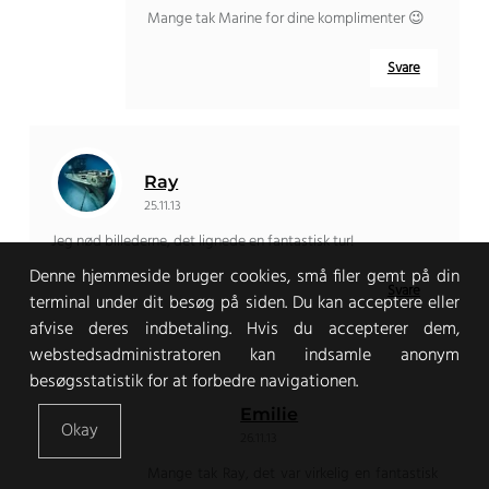
Mange tak Marine for dine komplimenter 😉
Svare
Ray
25.11.13
Jeg nød billederne, det lignede en fantastisk tur!
Denne hjemmeside bruger cookies, små filer gemt på din
Svare
terminal under dit besøg på siden. Du kan acceptere eller
afvise deres indbetaling. Hvis du accepterer dem,
webstedsadministratoren kan indsamle anonym
besøgsstatistik for at forbedre navigationen.
Emilie
Okay
26.11.13
Mange tak Ray, det var virkelig en fantastisk