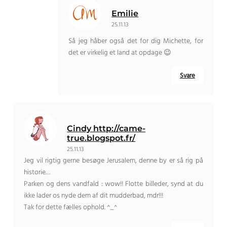
Emilie
25.11.13
Så jeg håber også det for dig Michette, for
det er virkelig et land at opdage 😉
Svare
Cindy http://came-
true.blogspot.fr/
25.11.13
Jeg vil rigtig gerne besøge Jerusalem, denne by er så rig på
historie…
Parken og dens vandfald : wow!! Flotte billeder, synd at du
ikke lader os nyde dem af dit mudderbad, mdr!!!
Tak for dette fælles ophold. ^_^