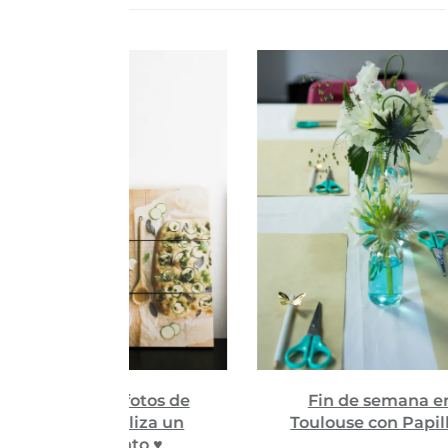
fotos de
Fin de semana en
l
liza un
Toulouse con Papillon
“l
to ♥
a 