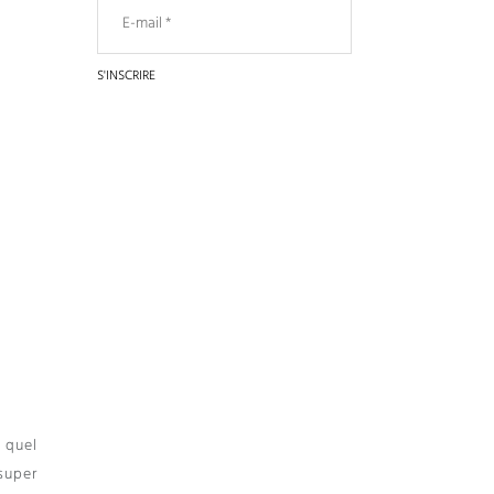
 quel
 super