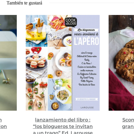
También te gustará
anzamiento del libro :
Scones veganos de
os blogueros te invitan
granada {Concurso
un trago” Ed. Larousse
interior}