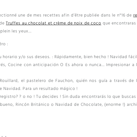
tionné une de mes recettes afin d’être publiée dans le n°16 de
r
 de
Truffes au chocolat et crème de noix de coco
que encontraras 
plein les yeux
…
éro
:
 horario y/o sus deseos. : Rápidamente, bien hecho ! Navidad fáci
trés, Cocine con anticipación O Es ahora o nunca… Impresionar a 
Rouillard, el pastelero de Fauchon, quién nos guía a través de 
de Navidad. Para un resultado mágico !
 registro? ? o no ! Tu decides ! Sin duda encontrarás lo que buscas
bueno, Rincón Británico o Navidad de Chocolate, (enorme !) arch