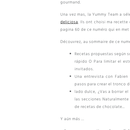
gourmand
.
Una vez mas,
la Yummy Team a sélec
deliciosa
.
Ils ont choisi ma recette
pagina 60
de ce numéro qui en met 
Découvrez
,
au sommaire de ce num
Recetas propuestas según su
rápido O Para limitar el es
invitados.
Una entrevista con Fabien 
pasos para crear el tronco 
lado dulce, ¿Vas a borrar el
las secciones Naturalmente 
de recetas de chocolate...
Y aún más …