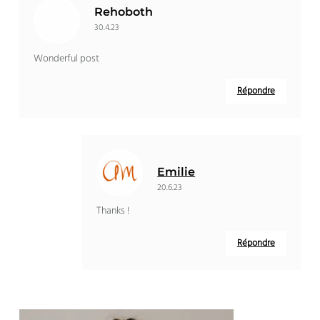
Rehoboth
30.4.23
Wonderful post
Répondre
Emilie
20.6.23
Thanks !
Répondre