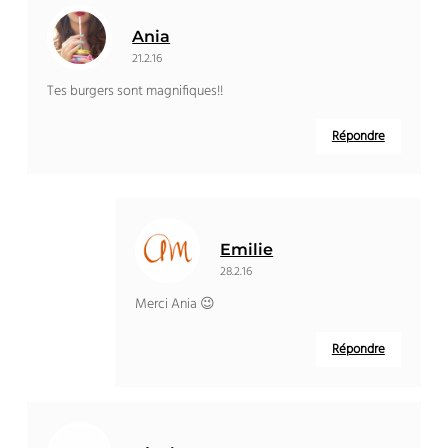
Ania
21.2.16
Tes burgers sont magnifiques!!
Répondre
Emilie
28.2.16
Merci Ania 😉
Répondre