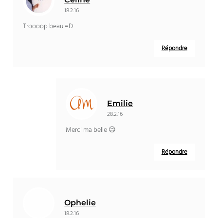
18.2.16
Troooop beau =D
Répondre
Emilie
28.2.16
Merci ma belle 😉
Répondre
Ophelie
18.2.16