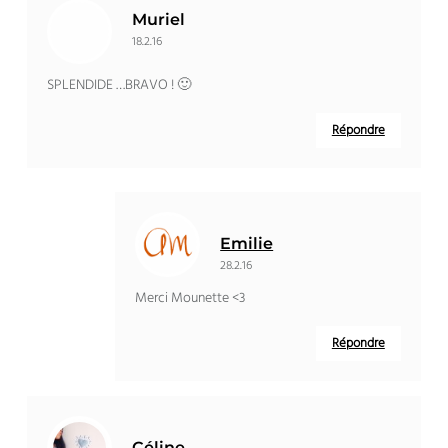
Muriel
18.2.16
SPLENDIDE …BRAVO ! 🙂
Répondre
Emilie
28.2.16
Merci Mounette <3
Répondre
Céline