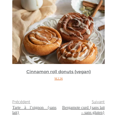
Cinnamon roll donuts {vegan}
18.2.26
Précédent
Suivant
Tarte à l’oignon {sans
Bergamote curd {sans lait
lait}
– sans gluten}