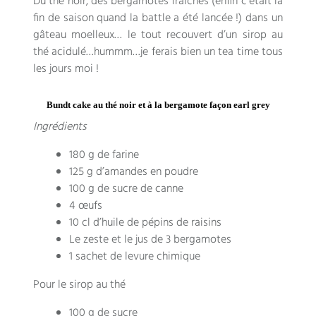
Du thé noir, des bergamotes fraîches (enfin c’était la
fin de saison quand la battle a été lancée !) dans un
gâteau moelleux… le tout recouvert d’un sirop au
thé acidulé…hummm…je ferais bien un tea time tous
les jours moi !
Bundt cake au thé noir et à la bergamote façon earl grey
Ingrédients
180 g de farine
125 g d’amandes en poudre
100 g de sucre de canne
4 œufs
10 cl d’huile de pépins de raisins
Le zeste et le jus de 3 bergamotes
1 sachet de levure chimique
Pour le sirop au thé
100 g de sucre