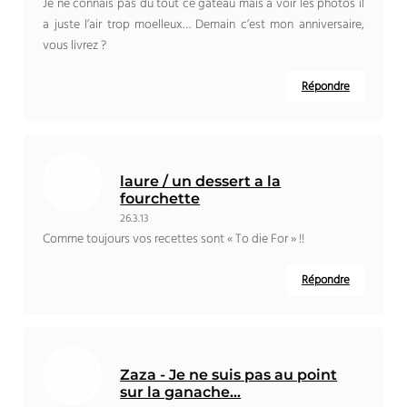
Je ne connais pas du tout ce gâteau mais à voir les photos il
a juste l’air trop moelleux… Demain c’est mon anniversaire,
vous livrez ?
Répondre
laure / un dessert a la
fourchette
26.3.13
Comme toujours vos recettes sont « To die For » !!
Répondre
Zaza - Je ne suis pas au point
sur la ganache...