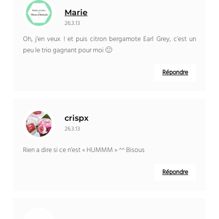
Marie
26.3.13
Oh, j’en veux ! et puis citron bergamote Earl Grey, c’est un
peu le trio gagnant pour moi 🙂
Répondre
crispx
26.3.13
Rien a dire si ce n’est « HUMMM » ^^ Bisous
Répondre