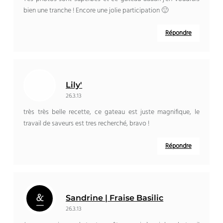
bien une tranche ! Encore une jolie participation 🙂
Répondre
Lily'
26.3.13
très très belle recette, ce gateau est juste magnifique, le
travail de saveurs est tres recherché, bravo !
Répondre
Sandrine | Fraise Basilic
26.3.13