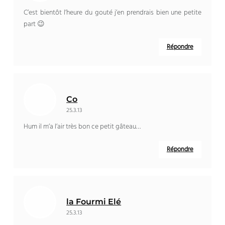
C’est bientôt l’heure du gouté j’en prendrais bien une petite
part 😉
Répondre
Co
25.3.13
Hum il m’a l’air très bon ce petit gâteau…
Répondre
la Fourmi Elé
25.3.13