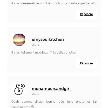
il a l’air déééééélicieux ! Et les photos sont juste superbes =D
Répondre
emysoulkitchen
25.3.13
Il a l’air tellement moelleux ! Très belles photos !
Répondre
monampersandgirl
25.3.13
Ouah comme d’hab, bonne idée, jolie photo et j’ai
faimmmmm ! 🙂