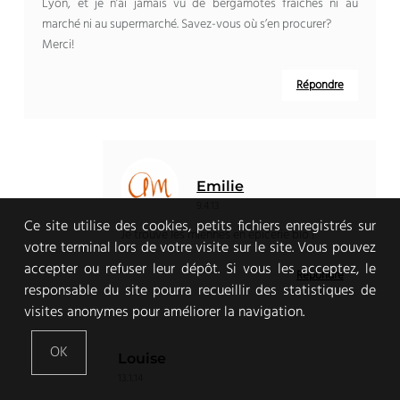
Lyon, et je n’ai jamais vu de bergamotes fraiches ni au
marché ni au supermarché. Savez-vous où s’en procurer?
Merci!
Répondre
Emilie
9.4.13
Ce site utilise des cookies, petits fichiers enregistrés sur
Je trouve les miennes en épicerie bio !
votre terminal lors de votre visite sur le site. Vous pouvez
accepter ou refuser leur dépôt. Si vous les acceptez, le
Répondre
responsable du site pourra recueillir des statistiques de
visites anonymes pour améliorer la navigation.
OK
Louise
13.1.14