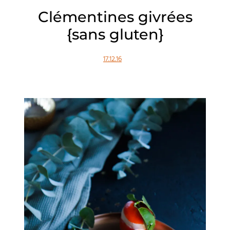
Clémentines givrées
{sans gluten}
17.12.16