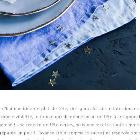
urd’hui une idée de plat de fête, des gnocchis de patate douce 
 douce violette, je trouve qu’elle donne un air de fête à ces gnocc
echerché ! Une recette de fête certes, mais une recette toute simpl
réparée un peu à l’avance (tout comme la sauce) et réservée sous