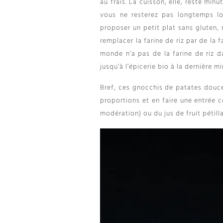
au frais. La cuisson, elle, reste mi
vous ne resterez pas longtemps lo
proposer un petit plat sans gluten, 
remplacer la farine de riz par de la 
monde n’a pas de la farine de riz d
jusqu’à l’épicerie bio à la dernière mi
Bref, ces gnocchis de patates douce
proportions et en faire une entrée c
modération) ou du jus de fruit pétilla