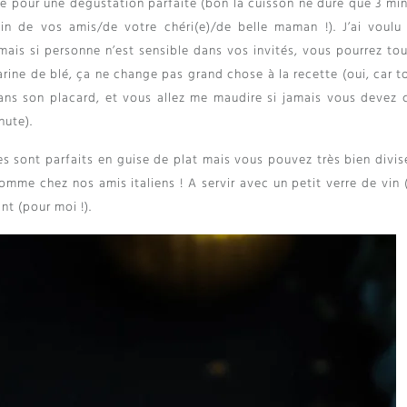
nute pour une dégustation parfaite (bon la cuisson ne dure que 3 mi
in de vos amis/de votre chéri(e)/de belle maman !). J’ai voulu
mais si personne n’est sensible dans vos invités, vous pourrez tou
farine de blé, ça ne change pas grand chose à la recette (oui, car t
ans son placard, et vous allez me maudire si jamais vous devez c
nute).
s sont parfaits en guise de plat mais vous pouvez très bien divise
omme chez nos amis italiens ! A servir avec un petit verre de vin 
nt (pour moi !).