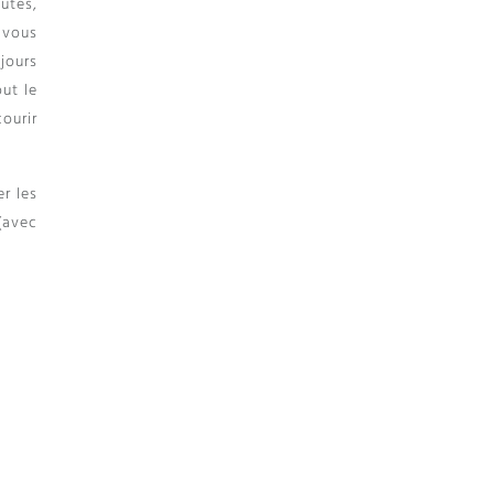
nutes,
 vous
jours
out le
ourir
r les
(avec