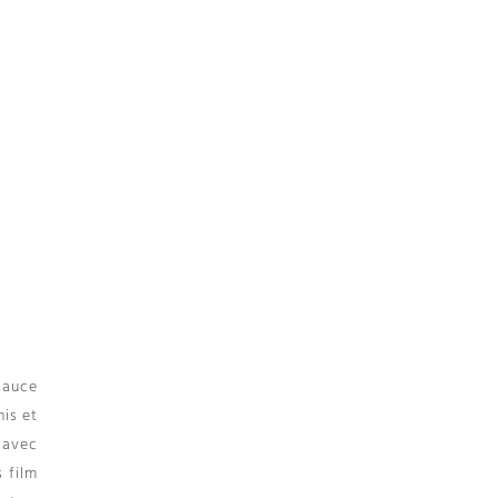
sauce
his et
e avec
 film