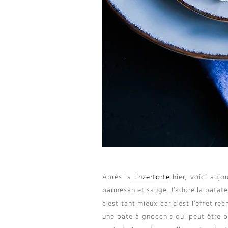
Après la
linzertorte
hier, voici aujo
parmesan et sauge. J’adore la patate
c’est tant mieux car c’est l’effet r
une pâte à gnocchis qui peut être p