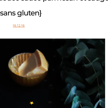
{sans gluten}
16.12.16