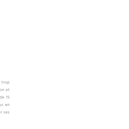
 trop
on et
de 15
us en
er ses