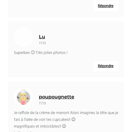
Répondre
Lu
7.7.13
Superbes 🙂 Très jolies photos !
Répondre
poupougnette
7.7.13
Je raffole de la crème de marron! Alors imagines la tête que je
fais à l’idée de voir tes cupcakes!! 😉
magnifiques et irrésistibles!! 😉