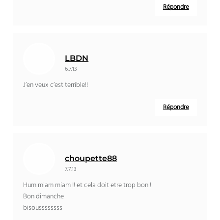
Répondre
LBDN
6.7.13
J’en veux c’est terrible!!
Répondre
choupette88
7.7.13
Hum miam miam !! et cela doit etre trop bon !
Bon dimanche
bisoussssssss