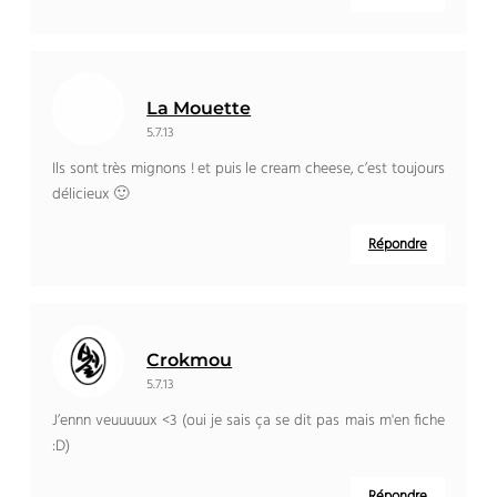
La Mouette
5.7.13
Ils sont très mignons ! et puis le cream cheese, c’est toujours
délicieux 🙂
Répondre
Crokmou
5.7.13
J’ennn veuuuuux <3 (oui je sais ça se dit pas mais m'en fiche
:D)
Répondre