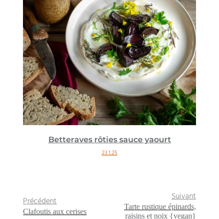
Betteraves rôties sauce yaourt
23.1.25
Suivant
Précédent
Tarte rustique épinards,
Clafoutis aux cerises
raisins et noix {vegan}