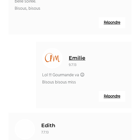
belle soirée.
Bisous, bisous
Répondre
Emilie
9.7.13
Lol !!! Gourmande va 😉
Bisous bisous miss
Répondre
Edith
7.7.13