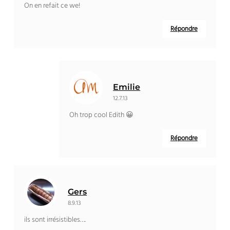
On en refait ce we!
Répondre
Emilie
12.7.13
Oh trop cool Edith 😀
Répondre
Gers
8.9.13
ils sont irrésistibles….