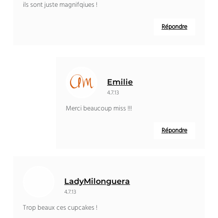
ils sont juste magnifqiues !
Répondre
Emilie
4.7.13
Merci beaucoup miss !!!
Répondre
LadyMilonguera
4.7.13
Trop beaux ces cupcakes !