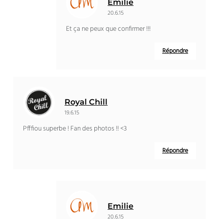
Emilie
20.6.15
Et ça ne peux que confirmer !!!
Répondre
Royal Chill
19.6.15
Pfffiou superbe ! Fan des photos !! <3
Répondre
Emilie
20.6.15