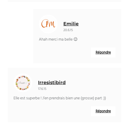
Emilie
20.6.15
Ahah merci ma belle 😉
Répondre
Irresistibird
17.6.15
Elle est superbe ! J’en prendrais bien une (grosse) part :))
Répondre