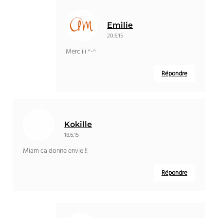
Emilie
20.6.15
Merciiii ^-^
Répondre
Kokille
18.6.15
Miam ca donne envie !!
Répondre