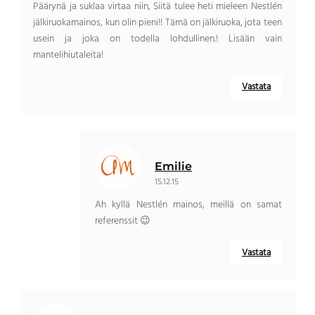
Päärynä ja suklaa virtaa niin, Siitä tulee heti mieleen Nestlén
jälkiruokamainos, kun olin pieni!! Tämä on jälkiruoka, jota teen
usein ja joka on todella lohdullinen.! Lisään vain
mantelihiutaleita!
Vastata
Emilie
15.12.15
Ah kyllä ​​Nestlén mainos, meillä on samat
referenssit 😉
Vastata