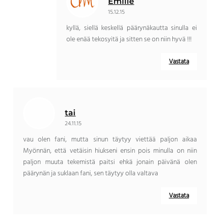
Emilie
15.12.15
kyllä, siellä keskellä päärynäkautta sinulla ei
ole enää tekosyitä ja sitten se on niin hyvä !!!
Vastata
tai
24.11.15
vau olen fani, mutta sinun täytyy viettää paljon aikaa
Myönnän, että vetäisin hiukseni ensin pois minulla on niin
paljon muuta tekemistä paitsi ehkä jonain päivänä olen
päärynän ja suklaan fani, sen täytyy olla valtava
Vastata