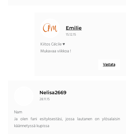
Emilie
15.12.15
Kiitos Cécile ♥
Mukavaa viikkoa !
Vastata
Nelisa2669
28.11.15
Nam
Ja olen fani esityksestäsi, jossa lautanen on ylösalaisin
käännetyssä kupissa