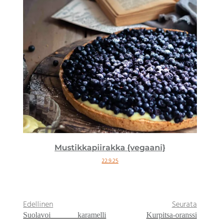
Aprikoosipistaasipähkinät {vegaani}
6.8.25
Edellinen
Seurata
Suolavoi karamelli
Kurpitsa-oranssi