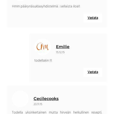
Hmm päärynäsuklaayhdistelmä : sellaista iloa!!
Vastata
Emilie
15.12.15
todellakin !!!
Vastata
Cecilecooks
23.11.15
Todella yksinkertainen mutta hirveän herkullinen resepti.