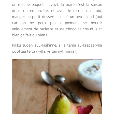
on met le paquet
! Lyhyt,
la poire c’est la saison
donc on en profite
,
et avec le retour du froid
,
manger un petit dessert cuisiné un peu chaud
(
oui
car on ne peux pas dignement se nourrir
uniquement de raclette et de chocolat chaud
!)
et
bien ça fait du bien
!
Pikku sudeni ruukkuihinne, sillä tämä suklaapäärynä
odottaa teitä (kyllä, yritän nyt riimiä !)