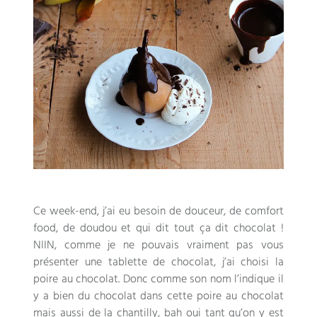
Ce week-end
,
j’ai eu besoin de douceur
,
de comfort
food
,
de doudou et qui dit tout ça dit chocolat
!
NIIN,
comme je ne pouvais vraiment pas vous
présenter une tablette de chocolat
,
j’ai choisi la
poire au chocolat
.
Donc comme son nom l’indique il
y a bien du chocolat dans cette poire au chocolat
mais aussi de la chantilly
,
bah oui tant qu’on y est