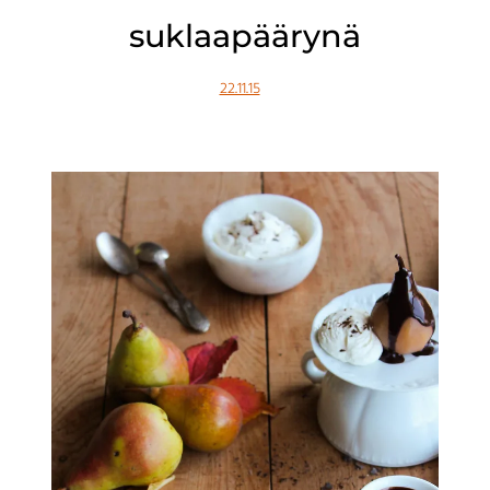
suklaapäärynä
22.11.15