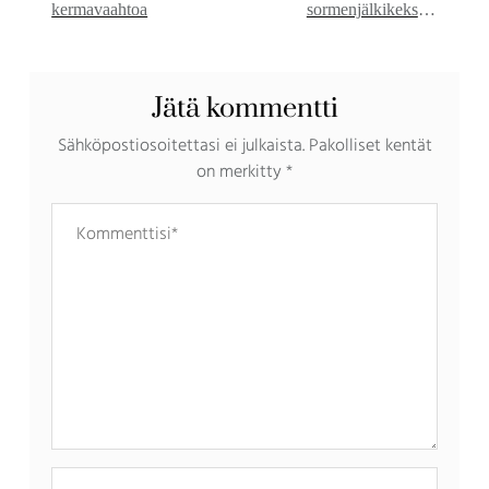
kermavaahtoa
sormenjälkikeksejä
(vegaani}
Jätä kommentti
Sähköpostiosoitettasi ei julkaista.
Pakolliset kentät
on merkitty
*