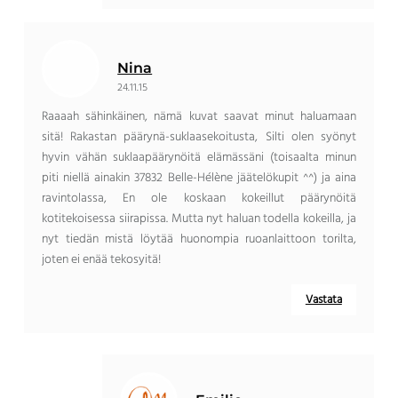
Nina
24.11.15
Raaaah sähinkäinen, nämä kuvat saavat minut haluamaan
sitä! Rakastan päärynä-suklaasekoitusta, Silti olen syönyt
hyvin vähän suklaapäärynöitä elämässäni (toisaalta minun
piti niellä ainakin 37832 Belle-Hélène jäätelökupit ^^) ja aina
ravintolassa, En ole koskaan kokeillut päärynöitä
kotitekoisessa siirapissa. Mutta nyt haluan todella kokeilla, ja
nyt tiedän mistä löytää huonompia ruoanlaittoon torilta,
joten ei enää tekosyitä!
Vastata