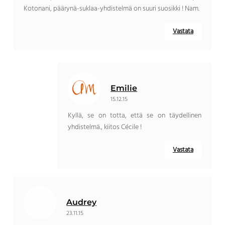
Kotonani, päärynä-suklaa-yhdistelmä on suuri suosikki ! Nam.
Vastata
Emilie
15.12.15
Kyllä, se on totta, että se on täydellinen
yhdistelmä., kiitos Cécile !
Vastata
Audrey
23.11.15