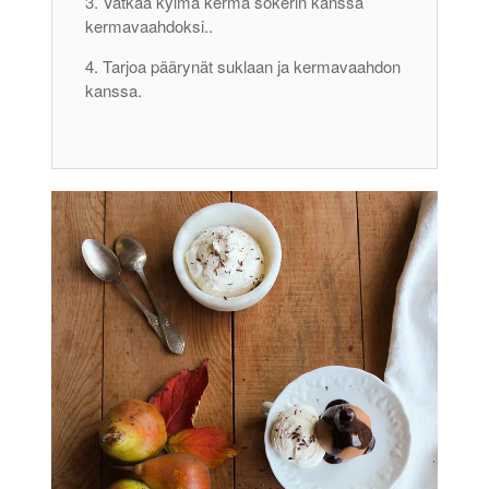
Vatkaa kylmä kerma sokerin kanssa
kermavaahdoksi..
Tarjoa päärynät suklaan ja kermavaahdon
kanssa.