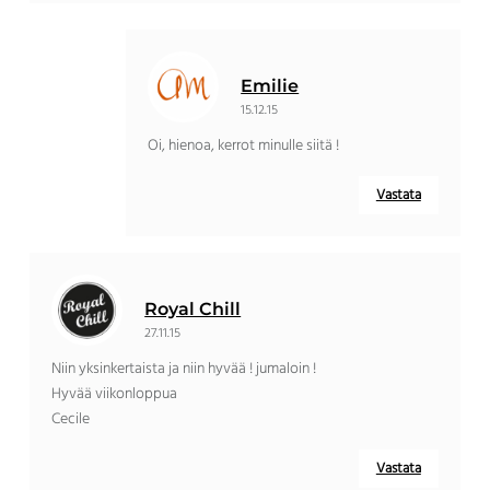
Emilie
15.12.15
Oi, hienoa, kerrot minulle siitä !
Vastata
Royal Chill
27.11.15
Niin yksinkertaista ja niin hyvää ! jumaloin !
Hyvää viikonloppua
Cecile
Vastata