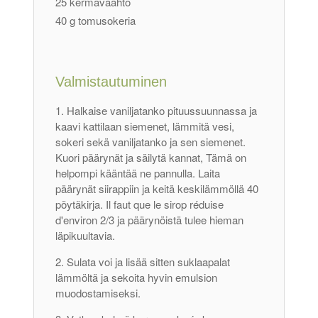
25 kermavaahto
40 g tomusokeria
Valmistautuminen
Halkaise vaniljatanko pituussuunnassa ja
kaavi kattilaan siemenet, lämmitä vesi,
sokeri sekä vaniljatanko ja sen siemenet.
Kuori päärynät ja säilytä kannat, Tämä on
helpompi kääntää ne pannulla. Laita
päärynät siirappiin ja keitä keskilämmöllä 40
pöytäkirja.
Il faut que le sirop réduise
d'environ
2/3 ja päärynöistä tulee hieman
läpikuultavia.
Sulata voi ja lisää sitten suklaapalat
lämmöltä ja sekoita hyvin emulsion
muodostamiseksi.