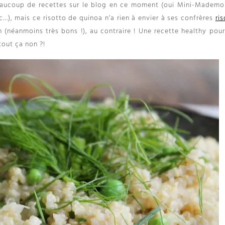
aucoup de recettes sur le blog en ce moment (oui Mini-Mademoi
…), mais ce risotto de quinoa n’a rien à envier à ses confrères
ri
 (néanmoins très bons !), au contraire ! Une recette healthy pour
out ça non ?!