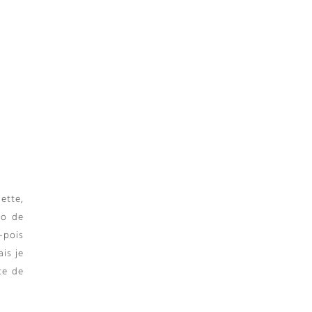
ette,
to de
-pois
is je
te de