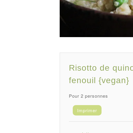
Risotto de quino
fenouil {vegan}
Pour 2 personnes
Enregistrer
Imprimer