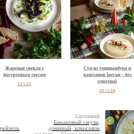
Суп из топинамбура и
Овощной рис, давить,
каштанов {веган – без
каштаны и шпинат {веган
глютена}
без глютена}
20.12.24
29.1.24
Следующий
Банановый смузи,
рейзель
длинный, кокосовое