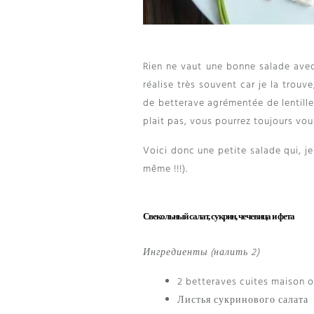
Rien ne vaut une bonne salade ave
réalise très souvent car je la trouve
de betterave agrémentée de lentill
plait pas
,
vous pourrez toujours vous
Voici donc une petite salade qui
,
j
même
!!!).
Свекольный салат, сукрин, чечевица и фета
Ингредиенты (налить 2)
2
betteraves cuites maison o
Листья сукринового салата