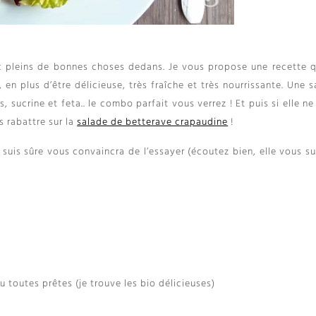
c pleins de bonnes choses dedans. Je vous propose une recette q
,
en plus d’être délicieuse
,
très fraîche et très nourrissante
.
Une s
es
,
sucrine et feta.
.
le combo parfait vous verrez
!
Et puis si elle n
 rabattre sur la
salade de betterave crapaudine
!
e suis sûre vous convaincra de l’essayer
(
écoutez bien
,
elle vous s
u toutes prêtes
(
je trouve les bio délicieuses
)