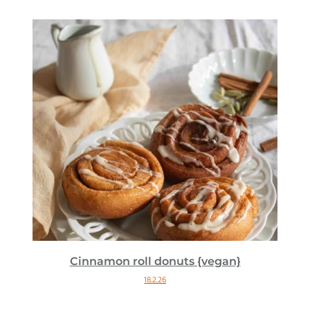
Cinnamon roll donuts {vegan}
18.2.26