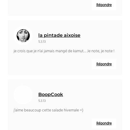
Répondre
la pintade aixoise
5.3.13
je crois que je n’ai jamais mangé de kamut… Je note, je note !
Répondre
BoopCook
5.3.13
j’aime beaucoup cette salade hivernale =)
Répondre