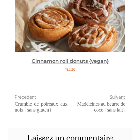
Cinnamon roll donuts {vegan}
18.2.26
Précédent
Suivant
Crumble de poireaux aux
Madeleines au beurre de
noix {sans gluten}
coco {sans lait}
Laissez un commentaire