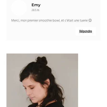
Emy
28.5.16
Merci, mon premier smoothie bowl, et c’était une tuerie 😉
Répondre