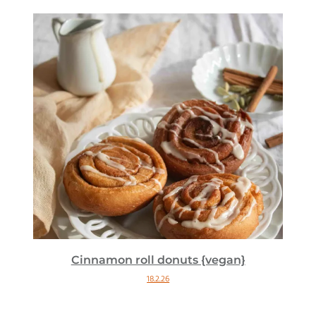
Cinnamon roll donuts {vegan}
18.2.26