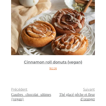
Cinnamon roll donuts {vegan}
18.2.26
Précédent
Suivant
Gaufres chocolat ultimes
Thé glacé pêche et fleur
{vegan}
d’oranger